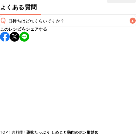
よくある質問
Q
日持ちはどれくらいですか？
+
このレシピをシェアする
保存期間は冷蔵で翌日中が目安です。なるべくお早めにお召
し上がりください。

A
※日持ちは目安です。
こちら
の注意事項をご確認の上、正し
TOP
肉料理
薬味たっぷり しめじと鶏肉のポン酢炒め