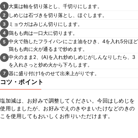
大葉は軸を切り落とし、千切りにします。
1
しめじは石づきを切り落とし、ほぐします。
2
ミョウガはみじん切りにします。
3
鶏もも肉は一口大に切ります。
4
中火で熱したフライパンにごま油をひき、4を入れ5分ほど
5
鶏もも肉に火が通るまで炒めます。
中火のまま2、(A)を入れ炒めしめじがしんなりしたら、3
6
を入れさっと炒め火から下ろします。
器に盛り付け1をのせて出来上がりです。
7
コツ・ポイント
塩加減は、お好みで調整してください。今回はしめじを
使用しましたが、お好みでえのきやまいたけなどのきの
こを使用してもおいしくお作りいただけます。