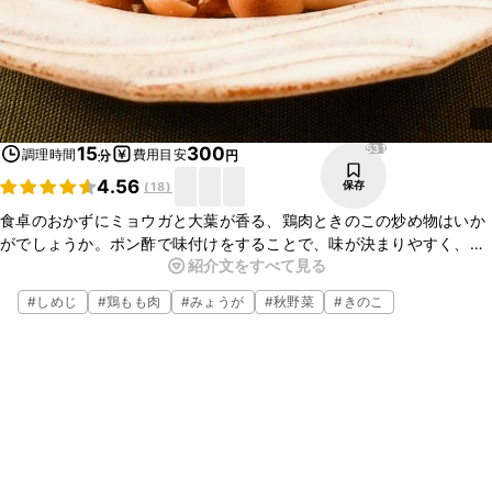
531
15
300
調理時間
費用目安
分
円
4.56
保存
(
18
)
食卓のおかずにミョウガと大葉が香る、鶏肉ときのこの炒め物はいか
がでしょうか。ポン酢で味付けをすることで、味が決まりやすく、お
紹介文をすべて見る
手軽に作れる一品です。刻んで入れた薬味がとてもよく合い、どんど
んとお箸が進みますよ。ぜひお試しくださいね。
#
しめじ
#
鶏もも肉
#
みょうが
#
秋野菜
#
きのこ