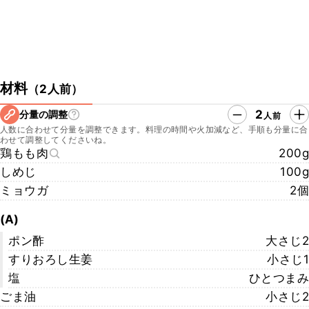
材料
（
2人前
）
2
分量の調整
人前
人数に合わせて分量を調整できます。料理の時間や火加減など、手順も分量に合
わせて調整してくださいね。
鶏もも肉
200g
しめじ
100g
ミョウガ
2個
(A)
ポン酢
大さじ2
すりおろし生姜
小さじ1
塩
ひとつまみ
ごま油
小さじ2