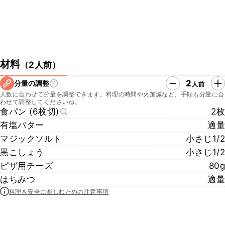
材料
（
2人前
）
2
分量の調整
人前
人数に合わせて分量を調整できます。料理の時間や火加減など、手順も分量に合
わせて調整してくださいね。
食パン (6枚切)
2枚
有塩バター
適量
マジックソルト
小さじ1/2
黒こしょう
小さじ1/2
ピザ用チーズ
80g
はちみつ
適量
料理を安全に楽しむための注意事項