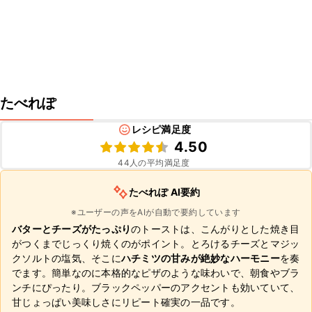
たべれぽ
レシピ満足度
4.50
44
人の平均満足度
たべれぽ AI要約
※ユーザーの声をAIが自動で要約しています
バターとチーズがたっぷり
のトーストは、こんがりとした焼き目
がつくまでじっくり焼くのがポイント。とろけるチーズとマジッ
クソルトの塩気、そこに
ハチミツの甘みが絶妙なハーモニー
を奏
でます。簡単なのに本格的なピザのような味わいで、朝食やブラ
ンチにぴったり。ブラックペッパーのアクセントも効いていて、
甘じょっぱい美味しさにリピート確実の一品です。