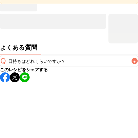
よくある質問
Q
日持ちはどれくらいですか？
+
このレシピをシェアする
保存期間は冷蔵で当日中が目安です。なるべくお早めにお召
し上がりください。

A
※日持ちは目安です。
こちら
の注意事項をご確認の上、正し