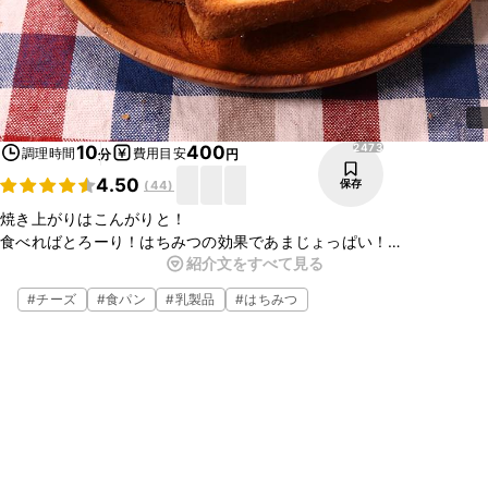
2473
10
400
調理時間
費用目安
分
円
4.50
保存
(
44
)
焼き上がりはこんがりと！
食べればとろーり！はちみつの効果であまじょっぱい！
紹介文をすべて見る
チーズ好きには堪らない！
のせて焼くだけなので、忙しい朝などにとても最適です！
#
チーズ
#
食パン
#
乳製品
#
はちみつ
とても簡単にお作りいただけますので、是非お試し下さい。