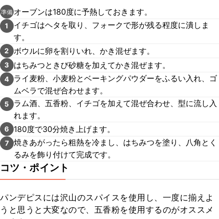
オーブンは180度に予熱しておきます。
準備
イチゴはヘタを取り、フォークで形が残る程度に潰しま
1
す。
ボウルに卵を割りいれ、かき混ぜます。
2
はちみつときび砂糖を加えてかき混ぜます。
3
ライ麦粉、小麦粉とベーキングパウダーをふるい入れ、ゴ
4
ムベラで混ぜ合わせます。
ラム酒、五香粉、イチゴを加えて混ぜ合わせ、型に流し入
5
れます。
180度で30分焼き上げます。
6
焼きあがったら粗熱を冷まし、はちみつを塗り、八角とく
7
るみを飾り付けて完成です。
コツ・ポイント
パンデピスには沢山のスパイスを使用し、一度に揃えよ
うと思うと大変なので、五香粉を使用するのがオススメ