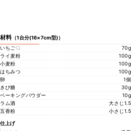
材料
（
1台分(16×7cm型)
）
いちご
70g
ライ麦粉
100g
小麦粉
100g
はちみつ
100g
卵
1個
きび糖
30g
ベーキングパウダー
10g
ラム酒
大さじ1.5
五香粉
小さじ1.5
仕上げ