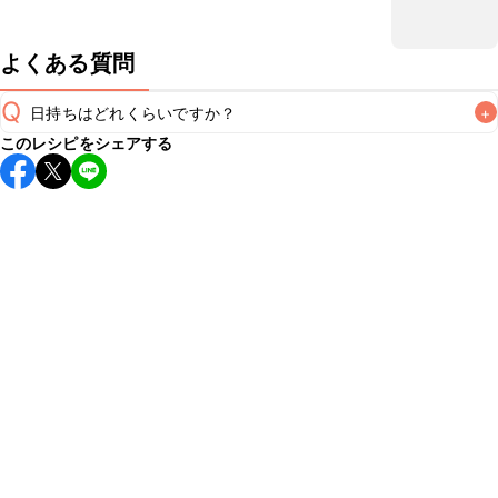
よくある質問
Q
日持ちはどれくらいですか？
+
このレシピをシェアする
保存期間は冷蔵で翌日中が目安です。なるべくお早めにお召
し上がりください。

A
※日持ちは目安です。
こちら
の注意事項をご確認の上、正し