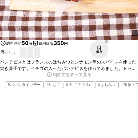
67
50
350
調理時間
費用目安
分
円
レビュー
保存
パンデピスとはフランスのはちみつとシナモン等のスパイスを使った
焼き菓子です。イチゴの入ったパンデピスを作ってみました。トッピ
紹介文をすべて見る
ングにドライイチヂクを飾るものもあるほど、つぶつぶ食感がとても
相性が良いのです。ぜひお試しくださいね。
#
バレンタインデー
#
いちご
#
冬（12–2月）
#
はちみつ
#
果物・