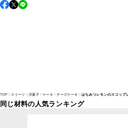
保存期間は冷蔵で当日中が目安です。なるべくお早めにお召
し上がりください。

A
※日持ちは目安です。
こちら
の注意事項をご確認の上、正し
TOP
スイーツ
洋菓子
ケーキ
チーズケーキ
はちみつレモンのスコップ
同じ材料の人気ランキング