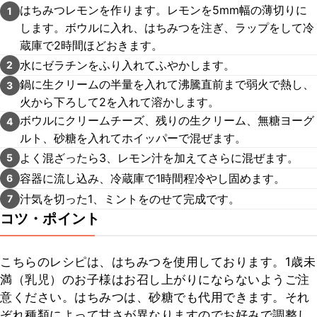
はちみつレモンを作ります。レモンを5mm幅の薄切りに
1
します。ボウルに入れ、はちみつを注ぎ、ラップをして冷
蔵庫で2時間ほどおきます。
水にゼラチンをふり入れてふやかします。
2
鍋に生クリームの半量を入れて沸騰直前まで弱火で熱し、
3
火から下ろして2を入れて溶かします。
ボウルにクリームチーズ、残りの生クリーム、無糖ヨーグ
4
ルト、砂糖を入れてホイッパーで混ぜます。
よく混ざったら3、レモン汁を加えてさらに混ぜます。
5
容器に流し込み、冷蔵庫で1時間程冷やし固めます。
6
汁気を切った1、ミントをのせて完成です。
7
コツ・ポイント
こちらのレシピは、はちみつを使用しております。1歳未
満（乳児）のお子様はお召し上がりにならないようご注
意ください。はちみつは、砂糖でも代用できます。それ
ぞれ種類によって甘さが異なりますのでお好みで調整し