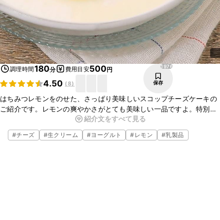
1976
180
500
調理時間
費用目安
分
円
4.50
保存
(
8
)
はちみつレモンをのせた、さっぱり美味しいスコップチーズケーキの
ご紹介です。レモンの爽やかさがとても美味しい一品ですよ。特別な
紹介文をすべて見る
型がなくてもお作りいただけます。おもてなしにもぴったりなので、
この機会にぜひ作ってみて下さいね。
#
チーズ
#
生クリーム
#
ヨーグルト
#
レモン
#
乳製品