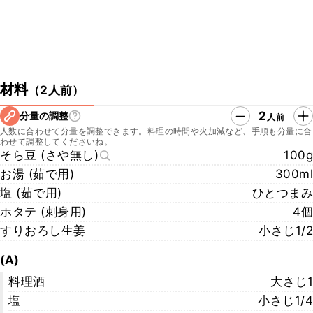
材料
（
2人前
）
2
分量の調整
人前
人数に合わせて分量を調整できます。料理の時間や火加減など、手順も分量に合
わせて調整してくださいね。
そら豆 (さや無し)
100g
お湯 (茹で用)
300ml
塩 (茹で用)
ひとつまみ
ホタテ (刺身用)
4個
すりおろし生姜
小さじ1/2
(A)
料理酒
大さじ1
塩
小さじ1/4