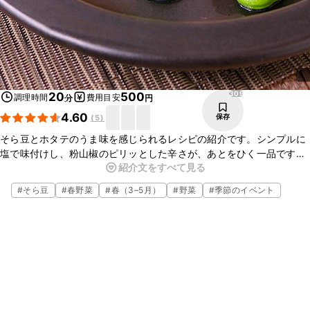
309
20
500
調理時間
費用目安
分
円
4.60
保存
(
5
)
そら豆とホタテのうま味を感じられるレシピの紹介です。シンプルに
塩で味付けし、粉山椒のピリッとした辛さが、あとをひく一品です。
紹介文をすべて見る
副菜や、おつまみにとても合いますよ。エビや、野菜を加えれば豪華
な主菜にもなります。ぜひ作ってみてください。
#
そら豆
#
春野菜
#
春（3–5月）
#
野菜
#
季節のイベント