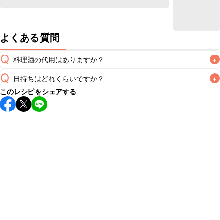
よくある質問
Q
料理酒の代用はありますか？
+
Q
日持ちはどれくらいですか？
+
A
このレシピをシェアする
保存期間は冷蔵で翌日中が目安です。なるべくお早めにお召
し上がりください。

A
※日持ちは目安です。
こちら
の注意事項をご確認の上、正し