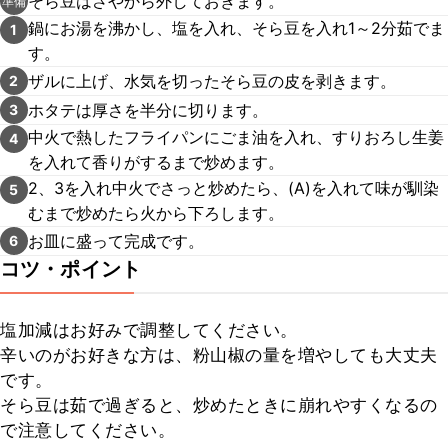
そら豆はさやから外しておきます。
準備
鍋にお湯を沸かし、塩を入れ、そら豆を入れ1～2分茹でま
1
す。
ザルに上げ、水気を切ったそら豆の皮を剥きます。
2
ホタテは厚さを半分に切ります。
3
中火で熱したフライパンにごま油を入れ、すりおろし生姜
4
を入れて香りがするまで炒めます。
2、3を入れ中火でさっと炒めたら、(A)を入れて味が馴染
5
むまで炒めたら火から下ろします。
お皿に盛って完成です。
6
コツ・ポイント
塩加減はお好みで調整してください。

辛いのがお好きな方は、粉山椒の量を増やしても大丈夫
です。

そら豆は茹で過ぎると、炒めたときに崩れやすくなるの
で注意してください。