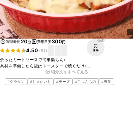
5217
20
300
調理時間
費用目安
分
円
4.50
保存
(
55
)
余ったミートソースで簡単楽ちん♪
具材を準備したら後はトースターで焼くだけ♪
紹介文をすべて見る
主食にもなり、ハーフサイズにすれば副菜にも！
パパッと簡単に調理していただけるので、昼食や夕食に、ぜひお試し
#
グラタン
#
じゃがいも
#
チーズ
#
ごはんもの
#
野菜
ください♪