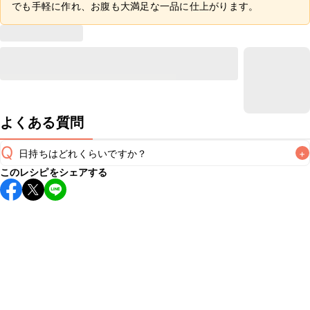
でも手軽に作れ、お腹も大満足な一品に仕上がります。
よくある質問
Q
日持ちはどれくらいですか？
+
このレシピをシェアする
保存期間は冷蔵で当日中が目安です。なるべくお早めにお召
し上がりください。

A
※日持ちは目安です。
こちら
の注意事項をご確認の上、正し