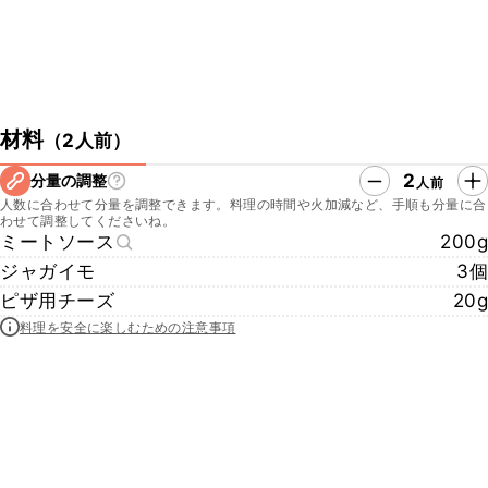
材料
（
2人前
）
2
分量の調整
人前
人数に合わせて分量を調整できます。料理の時間や火加減など、手順も分量に合
わせて調整してくださいね。
ミートソース
200g
ジャガイモ
3個
ピザ用チーズ
20g
料理を安全に楽しむための注意事項