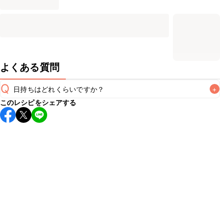
よくある質問
Q
日持ちはどれくらいですか？
+
このレシピをシェアする
保存期間は冷蔵で当日中が目安です。なるべくお早めにお召
し上がりください。

A
※日持ちは目安です。
こちら
の注意事項をご確認の上、正し