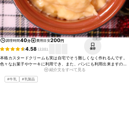
14.4K
40
200
調理時間
費用目安
分
円
4.58
保存
(
230
)
本格カスタードクリームも実は自宅でそう難しくなく作れるんです。
色々なお菓子やケーキに利用でき、また、パンにも利用出来ますの
紹介文をすべて見る
で、お料理の幅も広がります。
ホイップクリームと混ぜ合わせて少しなめらかにしても美味しいで
#
牛乳
#
乳製品
す。