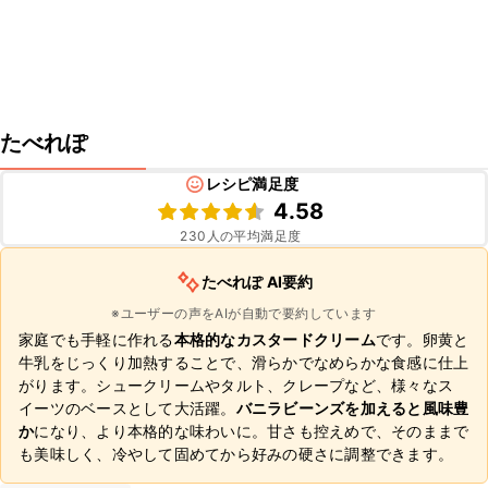
たべれぽ
レシピ満足度
4.58
230
人の平均満足度
たべれぽ AI要約
※ユーザーの声をAIが自動で要約しています
家庭でも手軽に作れる
本格的なカスタードクリーム
です。卵黄と
牛乳をじっくり加熱することで、滑らかでなめらかな食感に仕上
がります。シュークリームやタルト、クレープなど、様々なス
イーツのベースとして大活躍。
バニラビーンズを加えると風味豊
か
になり、より本格的な味わいに。甘さも控えめで、そのままで
も美味しく、冷やして固めてから好みの硬さに調整できます。