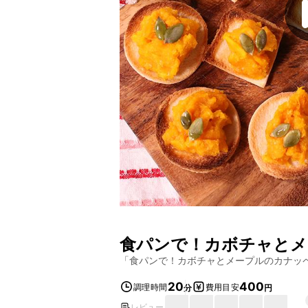
食パンで！カボチャとメ
「
食パンで！カボチャとメープルのカナッ
20
400
調理時間
費用目安
分
円
レビュー