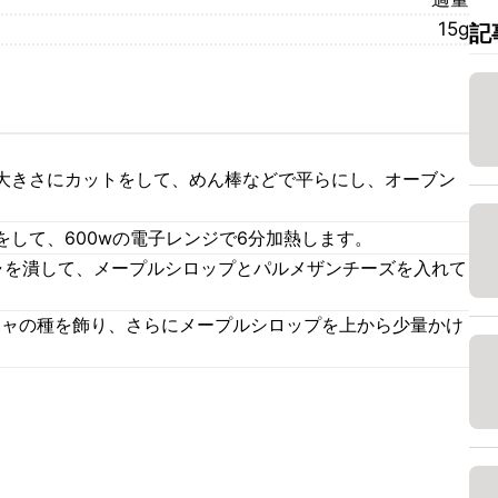
15g
記
大きさにカットをして、めん棒などで平らにし、オーブン
して、600wの電子レンジで6分加熱します。
ャを潰して、メープルシロップとパルメザンチーズを入れて
チャの種を飾り、さらにメープルシロップを上から少量かけ