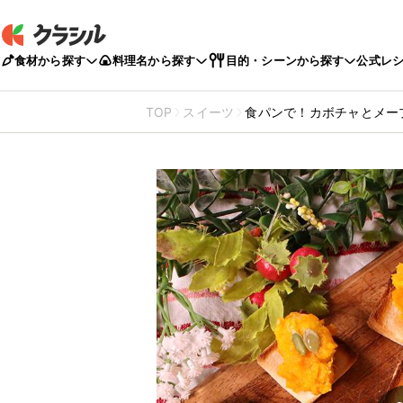
食材から探す
料理名から探す
目的・シーンから探す
公式レ
TOP
スイーツ
食パンで！カボチャとメー