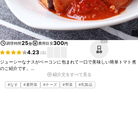
1439
25
300
調理時間
費用目安
分
円
4.23
保存
(
8
)
ジューシーなナスがベーコンに包まれて一口で美味しい簡単トマト煮
のご紹介です。
紹介文をすべて見る
具材が少ないので、長く煮込まなくても味がしっかりと染み込み、
ベーコンのだしが出るので美味しくお召し上がりいただけます。ぜひ
#
なす
#
夏野菜
#
チーズ
#
野菜
#
乳製品
お試しください。