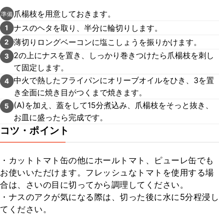
爪楊枝を用意しておきます。
準備
ナスのヘタを取り、半分に輪切りします。
1
薄切りロングベーコンに塩こしょうを振りかけます。
2
2の上にナスを置き、しっかり巻きつけたら爪楊枝を刺し
3
て固定します。
中火で熱したフライパンにオリーブオイルをひき、3を置
4
き全面に焼き目がつくまで焼きます。
(A)を加え、蓋をして15分煮込み、爪楊枝をそっと抜き、
5
お皿に盛ったら完成です。
コツ・ポイント
・カットトマト缶の他にホールトマト、ピューレ缶でも
お使いいただけます。フレッシュなトマトを使用する場
合は、さいの目に切ってから調理してください。

・ナスのアクが気になる際は、切った後に水に5分程浸し
てください。