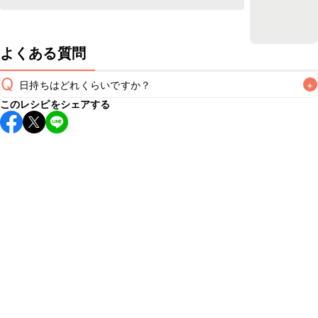
よくある質問
Q
日持ちはどれくらいですか？
+
このレシピをシェアする
保存期間は冷蔵で翌日中が目安です。なるべくお早めにお召
し上がりください。

A
※日持ちは目安です。
こちら
の注意事項をご確認の上、正し