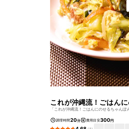
これが沖縄流！ごはんに
「
これが沖縄流！ごはんにのせるちゃんぽ
20
300
調理時間
費用目安
分
円
4.68
(
8
)