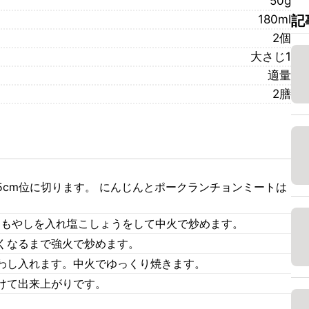
50g
180ml
記
2個
大さじ1
適量
2膳
5cm位に切ります。 にんじんとポークランチョンミートは
ともやしを入れ塩こしょうをして中火で炒めます。
くなるまで強火で炒めます。
わし入れます。中火でゆっくり焼きます。
けて出来上がりです。