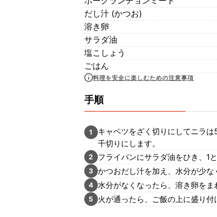
ポークランチョンミート
だし汁 (かつお)
溶き卵
サラダ油
塩こしょう
ごはん
料理を安全に楽しむための注意事項
手順
キャベツをざく切りにしてニラは
1
千切りにします。
フライパンにサラダ油をひき、1
2
かつおだし汁を加え、水分が少な
3
水分がなくなったら、溶き卵をま
4
火が通ったら、ご飯の上に盛り付
5