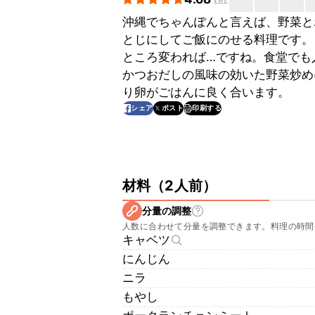
沖縄でちゃんぽんと言えば、野菜と
とじにしてご飯にのせる料理です。
ところ変われば…ですね。食堂でも
かつおだしの風味の効いた野菜炒め
り卵がごはんに良く合います。
印刷する
シェア
ポスト
材料
（
2人前
）
分量の調整
人数に合わせて分量を調整できます。料理の時間
キャベツ
にんじん
ニラ
もやし