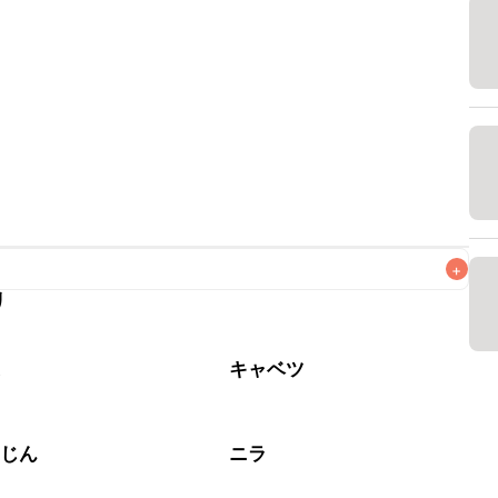
+
リ
がりいただくことをおすすめします。

菜
キャベツ
んじん
ニラ