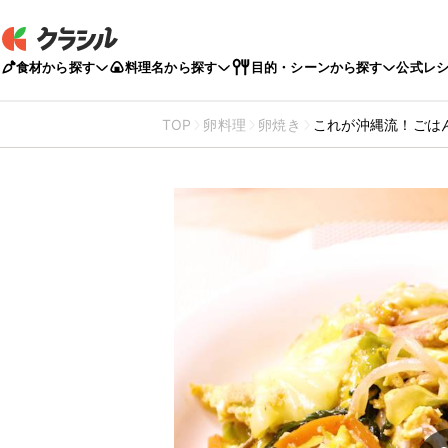
食材から探す
料理名から探す
目的・シーンから探す
公式レ
TOP
卵料理
卵焼き
これが沖縄流！ごは