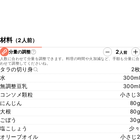
材料
（
2人前
）
2
分量の調整
人前
人数に合わせて分量を調整できます。料理の時間や火加減など、手順も分量に合
わせて調整してくださいね。
タラの切り身
2枚
水
300ml
無調整豆乳
300ml
コンソメ顆粒
小さじ3
にんじん
80g
大根
80g
ごぼう
30g
塩こしょう
少々
オリーブオイル
小さじ2