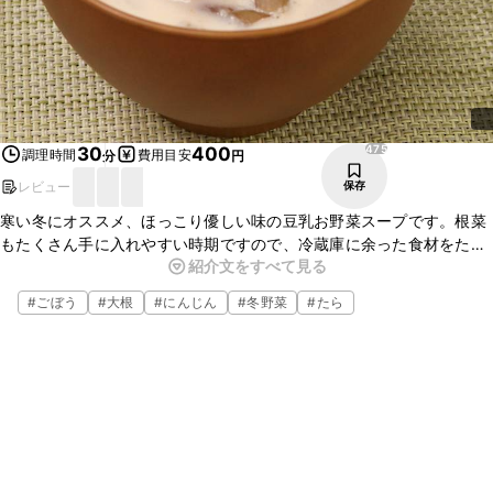
475
30
400
調理時間
費用目安
分
円
レビュー
保存
寒い冬にオススメ、ほっこり優しい味の豆乳お野菜スープです。根菜
もたくさん手に入れやすい時期ですので、冷蔵庫に余った食材をたっ
紹介文をすべて見る
ぷり入れて作れます。白身魚がさっぱりと豆乳にマッチした一品と
なってます。
#
ごぼう
#
大根
#
にんじん
#
冬野菜
#
たら