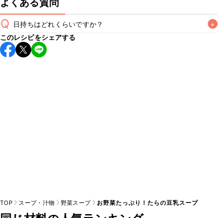
よくある質問
Q
日持ちはどれくらいですか？
+
このレシピをシェアする
保存期間は冷蔵で翌日中が目安です。なるべくお早めにお召
し上がりください。

A
※日持ちは目安です。
こちら
の注意事項をご確認の上、正し
TOP
スープ・汁物
野菜スープ
お野菜たっぷり！たらの豆乳スープ