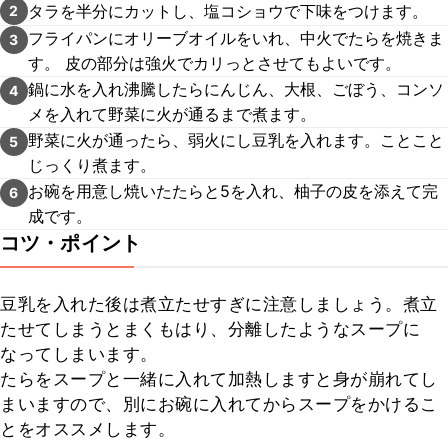
タラを半分にカットし、塩コショウで下味をつけます。
2
フライパンにオリーブオイルをいれ、中火でたらを焼きま
3
す。 皮の部分は強火でカリっとさせてもよいです。
鍋に水を入れ沸騰したらにんじん、大根、ごぼう、コンソ
4
メを入れて野菜に火が通るまで煮ます。
野菜に火が通ったら、弱火にし豆乳を入れます。ことこと
5
じっくり煮ます。
お碗を用意し焼いたたらと5を入れ、柚子の皮を添えて完
6
成です。
コツ・ポイント
豆乳を入れた後は煮立たせすぎに注意しましょう。煮立
たせてしまうとまくもはり、分離したようなスープに
なってしまいます。

たらをスープと一緒に入れて加熱しますと身が崩れてし
まいますので、別にお碗に入れてからスープをかけるこ
とをオススメします。