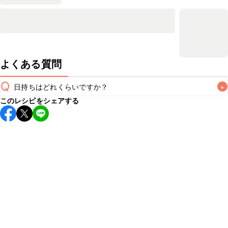
よくある質問
Q
日持ちはどれくらいですか？
+
このレシピをシェアする
保存期間は冷蔵で当日中が目安です。なるべくお早めにお召
し上がりください。

A
※日持ちは目安です。
こちら
の注意事項をご確認の上、正し