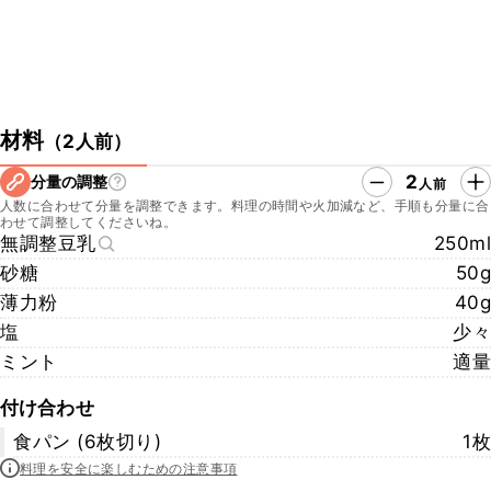
材料
（
2人前
）
2
分量の調整
人前
人数に合わせて分量を調整できます。料理の時間や火加減など、手順も分量に合
わせて調整してくださいね。
無調整豆乳
250ml
砂糖
50g
薄力粉
40g
塩
少々
ミント
適量
付け合わせ
食パン (6枚切り)
1枚
料理を安全に楽しむための注意事項