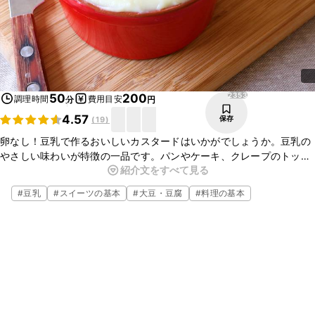
2353
50
200
調理時間
費用目安
分
円
4.57
保存
(
19
)
卵なし！豆乳で作るおいしいカスタードはいかがでしょうか。豆乳の
やさしい味わいが特徴の一品です。パンやケーキ、クレープのトッピ
紹介文をすべて見る
ングなど様々な食べ方でお楽しみいただけますよ。簡単に作れるの
で、ぜひお試しくださいね。
#
豆乳
#
スイーツの基本
#
大豆・豆腐
#
料理の基本