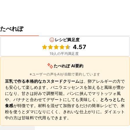
たべれぽ
レシピ満足度
4.57
19
人の平均満足度
たべれぽ AI要約
※ユーザーの声をAIが自動で要約しています
豆乳で作る本格的なカスタードクリーム
は、卵アレルギーの方で
も安心して楽しめます。バニラエッセンスを加えると風味が豊か
になり、甘さは好みで調整可能。パンに挟んでマリトッツォ風
や、バナナと合わせてデザートにしても美味しく、
とろっとした
食感
が特徴です。材料を混ぜて加熱するだけの簡単レシピで、米
粉を使うとダマになりにくく、きれいな仕上がりに。ダイエット
中の方は甘味料で代用もできます。