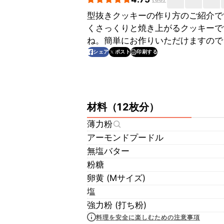
型抜きクッキーの作り方のご紹介で
くさっくりと焼き上がるクッキーで
ね。簡単にお作りいただけますので
印刷する
シェア
ポスト
材料
（
12枚分
）
薄力粉
アーモンドプードル
無塩バター
粉糖
卵黄 (Mサイズ)
塩
強力粉 (打ち粉)
料理を安全に楽しむための注意事項