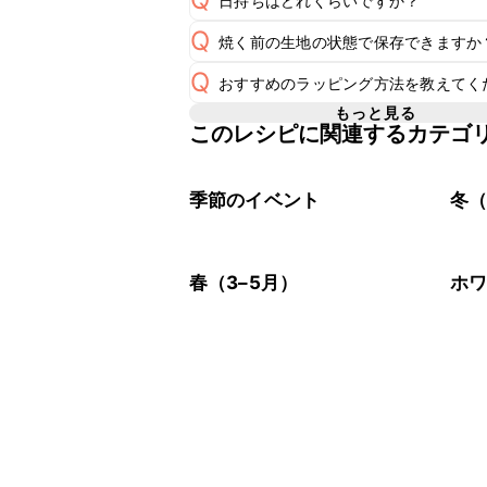
日持ちはどれくらいですか？
Q
焼く前の生地の状態で保存できますか
保存期間は常温で2~3日が目安です。
A
Q
おすすめのラッピング方法を教えてく
焼く前の生地の保存期間は冷蔵で当日
A
※日持ちは目安です。
こちら
もっと見る
このレシピに関連するカテゴ
A
こちら
季節のイベント
冬（
春（3–5月）
ホ