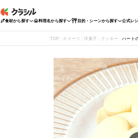
食材から探す
料理名から探す
目的・シーンから探す
公式レ
TOP
スイーツ
洋菓子
クッキー
ハート