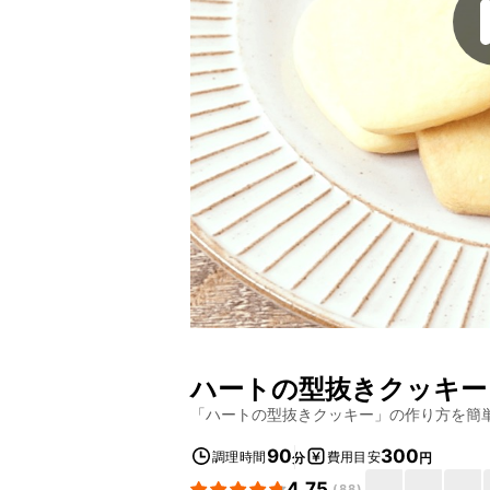
ハートの型抜きクッキー
「
ハートの型抜きクッキー
」の作り方を簡
90
300
調理時間
費用目安
分
円
4.75
(
88
)