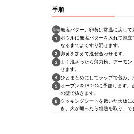
手順
無塩バター、卵黄は常温に戻して
準備
ボウルに無塩バターを入れて泡立
1
なるまでよくすり混ぜます。
卵黄を加えて混ぜ合わせます。
2
よく混ざったら薄力粉、アーモン
3
せます。
ひとまとめにしてラップで包み、
4
オーブンを160℃に予熱します。
5
の型で抜きます。
クッキングシートを敷いた天板にの
6
き、火が通ったら粗熱を取り、で