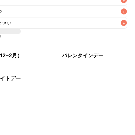
+
？
+
なるべくお早めにお召し上がりください。

ださい
+
中、冷凍で1週間が目安です。冷凍保存した場合は冷蔵庫で解
リ
12–2月）
バレンタインデー
ワイトデー