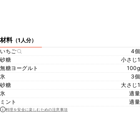
材料
（
1人分
）
いちご
4個
砂糖
小さじ1
無糖ヨーグルト
100g
氷
3個
砂糖
大さじ1
氷
適量
ミント
適量
料理を安全に楽しむための注意事項