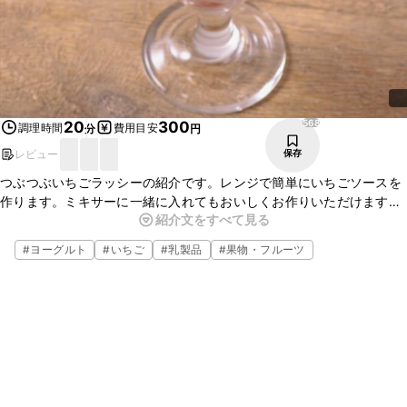
568
20
300
調理時間
費用目安
分
円
レビュー
保存
つぶつぶいちごラッシーの紹介です。レンジで簡単にいちごソースを
作ります。ミキサーに一緒に入れてもおいしくお作りいただけます
紹介文をすべて見る
が、今回はソースを別で作って、見た目もオシャレに仕上げました。
ぜひお試しください。
#
ヨーグルト
#
いちご
#
乳製品
#
果物・フルーツ