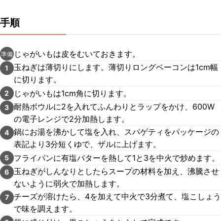
手順
じゃがいもは皮をむいておきます。
準備
玉ねぎは薄切りにします。薄切りロングベーコンは1cm幅
1
に切ります。
じゃがいもは1cm角に切ります。
2
耐熱ボウルに2を入れてふんわりとラップをかけ、600W
3
の電子レンジで2分加熱します。
鍋にお湯を沸かして塩を入れ、スパゲティをパッケージの
4
表記より3分短くゆで、ザルに上げます。
フライパンに有塩バターを熱して1と3を中火で炒めます。
5
玉ねぎがしんなりとしたらスープの材料を加え、沸騰させ
6
ないように弱火で加熱します。
チーズが溶けたら、4を加えて中火で3分煮て、塩こしょう
7
で味を調えます。