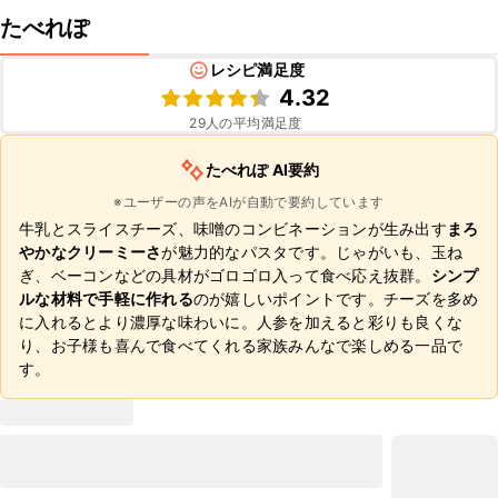
たべれぽ
レシピ満足度
4.32
29
人の平均満足度
たべれぽ AI要約
※ユーザーの声をAIが自動で要約しています
牛乳とスライスチーズ、味噌のコンビネーションが生み出す
まろ
やかなクリーミーさ
が魅力的なパスタです。じゃがいも、玉ね
ぎ、ベーコンなどの具材がゴロゴロ入って食べ応え抜群。
シンプ
ルな材料で手軽に作れる
のが嬉しいポイントです。チーズを多め
に入れるとより濃厚な味わいに。人参を加えると彩りも良くな
り、お子様も喜んで食べてくれる家族みんなで楽しめる一品で
す。