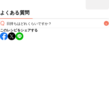
よくある質問
Q
日持ちはどれくらいですか？
+
このレシピをシェアする
こちらのレシピは出来たてをお召し上がりいただくことをお
すすめします。

A
※日持ちは目安です。
こちら
の注意事項をご確認の上、正し