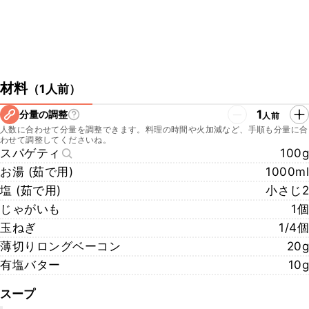
材料
（
1人前
）
1
分量の調整
人前
人数に合わせて分量を調整できます。料理の時間や火加減など、手順も分量に合
わせて調整してくださいね。
スパゲティ
100g
お湯 (茹で用)
1000ml
塩 (茹で用)
小さじ2
じゃがいも
1個
玉ねぎ
1/4個
薄切りロングベーコン
20g
有塩バター
10g
スープ