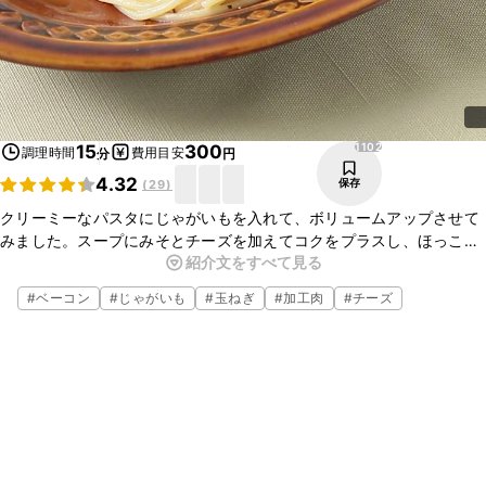
1102
15
300
調理時間
費用目安
分
円
4.32
保存
(
29
)
クリーミーなパスタにじゃがいもを入れて、ボリュームアップさせて
みました。スープにみそとチーズを加えてコクをプラスし、ほっこり
紹介文をすべて見る
温まるやさしい味に仕上げました。電子レンジを使って加熱するの
で、煮込む時間が少なくて便利です。
#
ベーコン
#
じゃがいも
#
玉ねぎ
#
加工肉
#
チーズ