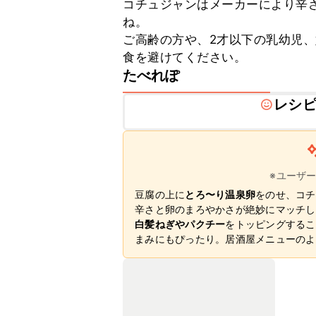
コチュジャンはメーカーにより辛
ね。

ご高齢の方や、2才以下の乳幼児
食を避けてください。
たべれぽ
レシ
※ユーザ
豆腐の上に
とろ〜り温泉卵
をのせ、コチ
辛さと卵のまろやかさが絶妙にマッチし
白髪ねぎやパクチー
をトッピングするこ
まみにもぴったり。居酒屋メニューのよ