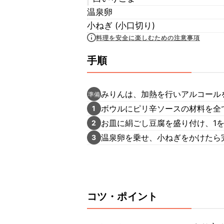
温泉卵
小ねぎ (小口切り)
料理を安全に楽しむための注意事項
手順
みりんは、加熱を行いアルコール
準備
ボウルにピリ辛ソースの材料を全
1
お皿に絹ごし豆腐を盛り付け、1
2
温泉卵を乗せ、小ねぎをかけたら
3
コツ・ポイント