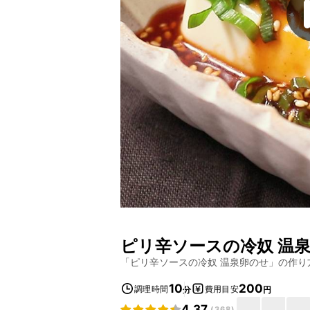
ピリ辛ソースの冷奴 温
「
ピリ辛ソースの冷奴 温泉卵のせ
」の作り
10
200
調理時間
費用目安
分
円
4.37
(
368
)