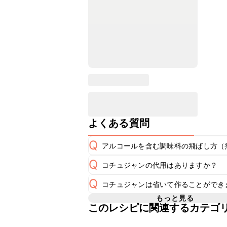
よくある質問
Q
アルコールを含む調味料の飛ばし方（
Q
コチュジャンの代用はありますか？
非加熱のレシピの場合にアルコールを
A
有の風味が残るため、あらかじめ煮切
Q
コチュジャンは省いて作ることができ
A
煮切りの方法は
こちら
コチュジャンの代用は
こちら
もっと見る
このレシピに関連するカテゴ
使用量が少ない場合は省いてもお作り
A
省くと味がぼやける可能性があるため