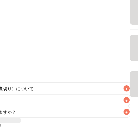
煮切り）について
+
+
含む調味料をそのまま使用すると、仕上がりにアルコール特
りを行いアルコール分を飛ばすことをおすすめいたします。
ますか？
+
リ
いただけますが、メインの味付けとして使用している場合は
、 
こちら
 の食材で味を調えて仕上げることをおすすめいたし