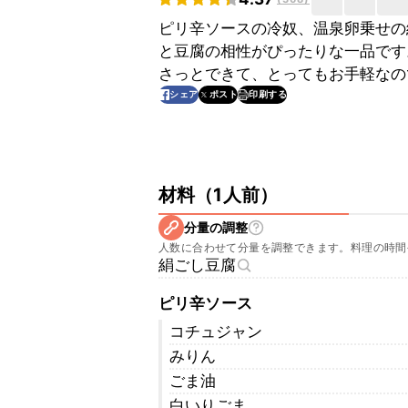
ピリ辛ソースの冷奴、温泉卵乗せの
と豆腐の相性がぴったりな一品です
さっとできて、とってもお手軽なの
印刷する
シェア
ポスト
材料
（
1人前
）
分量の調整
人数に合わせて分量を調整できます。料理の時間
絹ごし豆腐
ピリ辛ソース
コチュジャン
みりん
ごま油
白いりごま