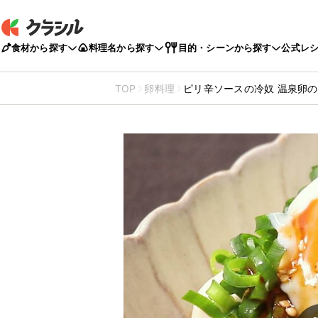
食材から探す
料理名から探す
目的・シーンから探す
公式レ
TOP
卵料理
ピリ辛ソースの冷奴 温泉卵