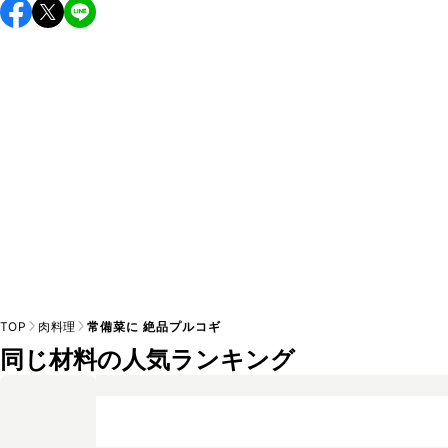
い味付けが苦手な方は風味や刺激を強く感じる可能性がござ
います。使用する食材や味付けにつきましては普段のお子様
A
の食事内容にあわせて変更し、ご家庭でお召し上がりいただ
けるかをご判断いただいた上で、安全にクラシルレシピをご
TOP
肉料理
常備菜に 絶品プルコギ
同じ材料の人気ランキング