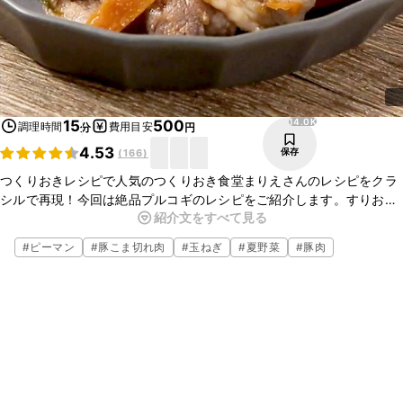
14.0K
15
500
調理時間
費用目安
分
円
4.53
保存
(
166
)
つくりおきレシピで人気のつくりおき食堂まりえさんのレシピをクラ
シルで再現！今回は絶品プルコギのレシピをご紹介します。すりおろ
紹介文をすべて見る
した玉ねぎを使用しているのでさっぱりとした味に仕上がります。ご
はんが進むおかずですよ。ぜひ作ってみてくださいね。
#
ピーマン
#
豚こま切れ肉
#
玉ねぎ
#
夏野菜
#
豚肉