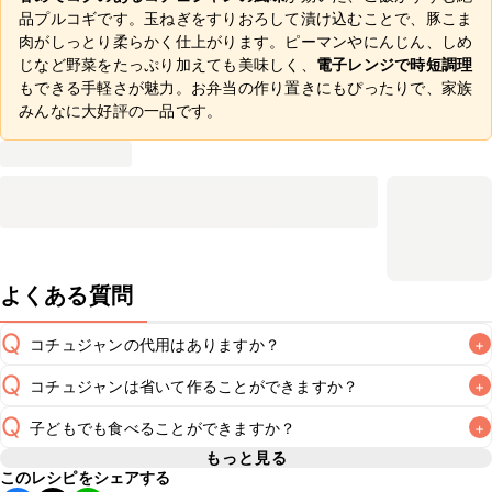
品プルコギです。玉ねぎをすりおろして漬け込むことで、豚こま
肉がしっとり柔らかく仕上がります。ピーマンやにんじん、しめ
じなど野菜をたっぷり加えても美味しく、
電子レンジで時短調理
もできる手軽さが魅力。お弁当の作り置きにもぴったりで、家族
みんなに大好評の一品です。
よくある質問
Q
コチュジャンの代用はありますか？
+
Q
コチュジャンは省いて作ることができますか？
+
A
コチュジャンの代用は
こちら
Q
子どもでも食べることができますか？
+
使用量が少ない場合は省いてもお作りいただけますが、メイ
ンの味付けとして使用している場合は省くと味がぼやける可
もっと見る
A
このレシピをシェアする
コチュジャンは甘辛い風味が特徴の食材なため、お子様や辛
能性があるため、 
こちら
 の食材で味を調えて仕上げること