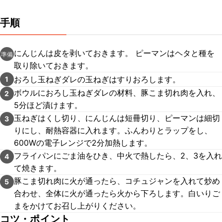
手順
にんじんは皮を剥いておきます。 ピーマンはヘタと種を
準備
取り除いておきます。
おろし玉ねぎダレの玉ねぎはすりおろします。
1
ボウルにおろし玉ねぎダレの材料、豚こま切れ肉を入れ、
2
5分ほど漬けます。
玉ねぎはくし切り、にんじんは短冊切り、ピーマンは細切
3
りにし、耐熱容器に入れます。ふんわりとラップをし、
600Wの電子レンジで2分加熱します。
フライパンにごま油をひき、中火で熱したら、2、3を入れ
4
て焼きます。
豚こま切れ肉に火が通ったら、コチュジャンを入れて炒め
5
合わせ、全体に火が通ったら火から下ろします。白いりご
まをかけてお召し上がりください。
コツ・ポイント