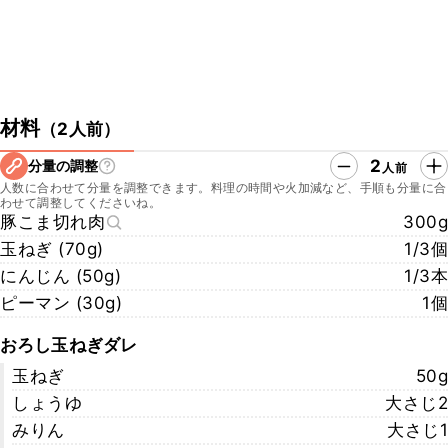
材料
（
2人前
）
2
分量の調整
人前
人数に合わせて分量を調整できます。料理の時間や火加減など、手順も分量に合
わせて調整してくださいね。
豚こま切れ肉
300g
玉ねぎ (70g)
1/3個
にんじん (50g)
1/3本
ピーマン (30g)
1個
おろし玉ねぎダレ
玉ねぎ
50g
しょうゆ
大さじ2
みりん
大さじ1