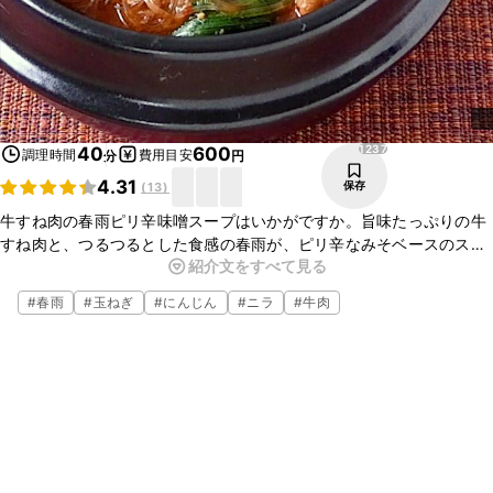
1237
40
600
調理時間
費用目安
分
円
4.31
保存
(
13
)
牛すね肉の春雨ピリ辛味噌スープはいかがですか。旨味たっぷりの牛
すね肉と、つるつるとした食感の春雨が、ピリ辛なみそベースのスー
紹介文をすべて見る
プとよく合い、とってもおいしいですよ。意外と簡単に作れるので、
ぜひお試しください。
#
春雨
#
玉ねぎ
#
にんじん
#
ニラ
#
牛肉