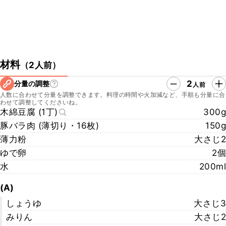
材料
（
2人前
）
2
分量の調整
人前
人数に合わせて分量を調整できます。料理の時間や火加減など、手順も分量に合
わせて調整してくださいね。
木綿豆腐 (1丁)
300g
豚バラ肉 (薄切り・16枚)
150g
薄力粉
大さじ2
ゆで卵
2個
水
200ml
(A)
しょうゆ
大さじ3
みりん
大さじ2