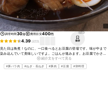
17.6K
30
400
調理時間
費用目安
分
円
4.39
保存
(
211
)
見た目は角煮！なのに、一口食べるとお豆腐の登場です。味が中まで
染み込んでいて美味しいですよ。ごはんが進みます。お豆腐でかさ増
紹介文をすべて見る
しできるので、お財布にも優しくお腹もいっぱいに。今晩の夕飯に、
ぜひ作ってみて下さいね。
#
豚バラ肉
#
ねぎ・長ねぎ
#
豚肉
#
豆腐
#
卵料理