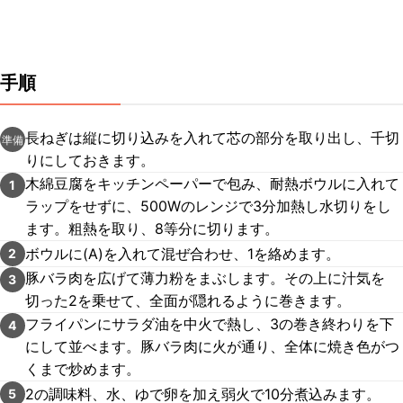
手順
長ねぎは縦に切り込みを入れて芯の部分を取り出し、千切
準備
りにしておきます。
木綿豆腐をキッチンペーパーで包み、耐熱ボウルに入れて
1
ラップをせずに、500Wのレンジで3分加熱し水切りをし
ます。粗熱を取り、8等分に切ります。
ボウルに(A)を入れて混ぜ合わせ、1を絡めます。
2
豚バラ肉を広げて薄力粉をまぶします。その上に汁気を
3
切った2を乗せて、全面が隠れるように巻きます。
フライパンにサラダ油を中火で熱し、3の巻き終わりを下
4
にして並べます。豚バラ肉に火が通り、全体に焼き色がつ
くまで炒めます。
2の調味料、水、ゆで卵を加え弱火で10分煮込みます。
5