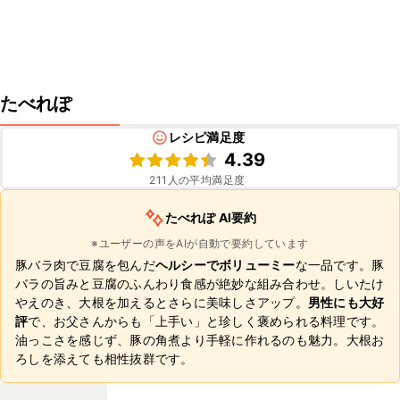
たべれぽ
レシピ満足度
4.39
211
人の平均満足度
たべれぽ AI要約
※ユーザーの声をAIが自動で要約しています
豚バラ肉で豆腐を包んだ
ヘルシーでボリューミー
な一品です。豚
バラの旨みと豆腐のふんわり食感が絶妙な組み合わせ。しいたけ
やえのき、大根を加えるとさらに美味しさアップ。
男性にも大好
評
で、お父さんからも「上手い」と珍しく褒められる料理です。
油っこさを感じず、豚の角煮より手軽に作れるのも魅力。大根お
ろしを添えても相性抜群です。