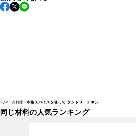
保存期間は冷蔵で翌日中が目安です。なるべくお早めにお召
し上がりください。

A
※日持ちは目安です。
こちら
の注意事項をご確認の上、正し
TOP
肉料理
本格スパイスを使って タンドリーチキン
同じ材料の人気ランキング