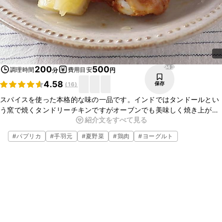
943
200
500
調理時間
費用目安
分
円
4.58
保存
(
16
)
スパイスを使った本格的な味の一品です。インドではタンドールとい
う窯で焼くタンドリーチキンですがオーブンでも美味しく焼き上がり
紹介文をすべて見る
ますよ。スーパーのスパイスコーナーで手に入る香辛料を使って作っ
てくださいね。カレー粉を使っても手軽にできますよ。
#
パプリカ
#
手羽元
#
夏野菜
#
鶏肉
#
ヨーグルト