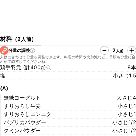
材料
（
2人前
）
2
分量の調整
人前
人数に合わせて分量を調整できます。料理の時間や火加減など、手順も分量に合
わせて調整してくださいね。
鶏手羽元 (計400g)
8本
塩
小さじ1.5
(A)
無糖ヨーグルト
大さじ4
すりおろし生姜
小さじ1
すりおろしニンニク
小さじ1
パプリカパウダー
小さじ1/2
クミンパウダー
小さじ1/2