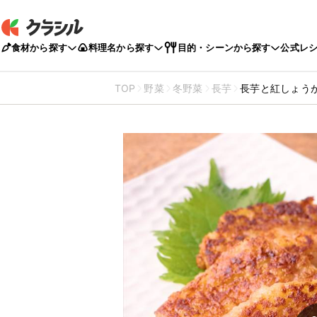
食材から探す
料理名から探す
目的・シーンから探す
公式レ
TOP
野菜
冬野菜
長芋
長芋と紅しょう