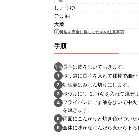
しょうゆ
ごま油
大葉
料理を安全に楽しむための注意事項
手順
長芋は皮をむいておきます。
準備
ポリ袋に長芋を入れて麺棒で細か
1
紅生姜はみじん切りにします。
2
ボウルに1、2、(A)を入れて混ぜ
3
フライパンにごま油をひいて中火
4
を焼きます。
両面にこんがりと焼き色がついた
5
全体に味がなじんだら火から下ろ
6