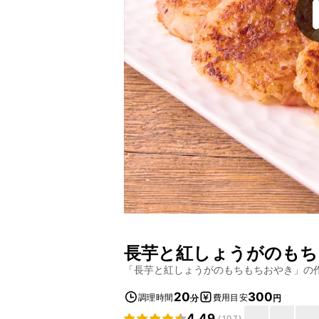
長芋と紅しょうがのもち
「
長芋と紅しょうがのもちもちおやき
」の
20
300
調理時間
費用目安
分
円
4.49
(
107
)