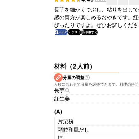
長芋を細かくつぶし、粘りを出して
感の両方が楽しめるおやきです。紅
ぴったりですよ。ぜひお試しくださ
印刷する
シェア
ポスト
材料
（
2人前
）
分量の調整
人数に合わせて分量を調整できます。料理の時間
長芋
紅生姜
(A)
片栗粉
顆粒和風だし
塩