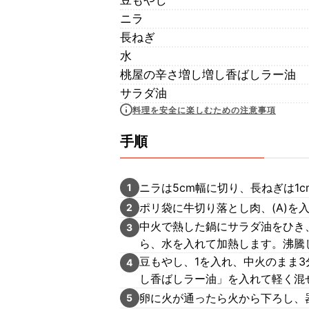
豆もやし
ニラ
長ねぎ
水
桃屋の辛さ増し増し香ばしラー油
サラダ油
料理を安全に楽しむための注意事項
手順
ニラは5cm幅に切り、長ねぎは1
1
ポリ袋に牛切り落とし肉、(A)を
2
中火で熱した鍋にサラダ油をひき
3
ら、水を入れて加熱します。沸騰
豆もやし、1を入れ、中火のまま
4
し香ばしラー油」を入れて軽く混
卵に火が通ったら火から下ろし、
5