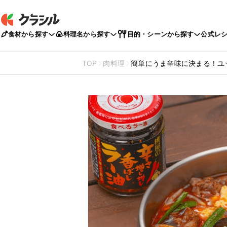
食材から探す
料理名から探す
目的・シーンから探す
公式レ
TOP
肉料理
簡単にうま辛味に決まる！ユ