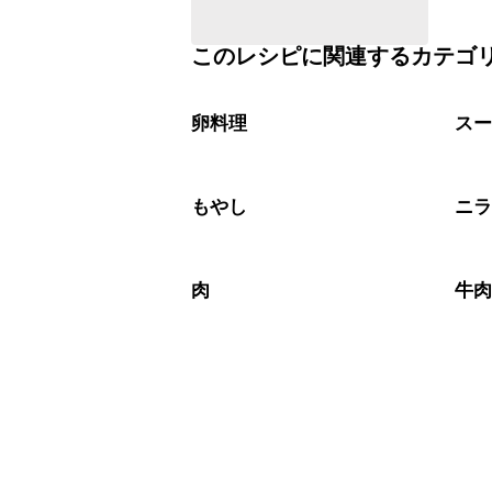
このレシピに関連するカテゴ
卵料理
ス
もやし
ニ
肉
牛