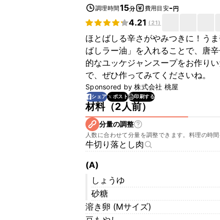
15
-
調理時間
費用目安
分
円
4.21
(
21
)
ほとばしる辛さがやみつきに！うま
ばしラー油」を入れることで、唐辛
的なユッケジャンスープをお作りい
で、ぜひ作ってみてくださいね。
Sponsored by
株式会社 桃屋
印刷する
シェア
ポスト
材料
（
2人前
）
分量の調整
人数に合わせて分量を調整できます。料理の時間
牛切り落とし肉
(A)
しょうゆ
砂糖
溶き卵 (Mサイズ)