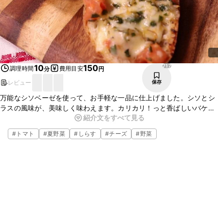
717
10
150
調理時間
費用目安
分
円
レビュー
保存
万能なシソベーゼを使って、お手軽な一品に仕上げました。シソとシ
ラスの風味が、美味しく味わえます。カリカリ！っと香ばしいバケッ
紹介文をすべて見る
トとシソベーゼの組み合わせがバランス良く、ちょっとしたパー
ティーなどでも振る舞えます。ぜひお試しください！
#
トマト
#
夏野菜
#
しらす
#
チーズ
#
野菜