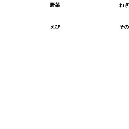
野菜
ね
えび
そ