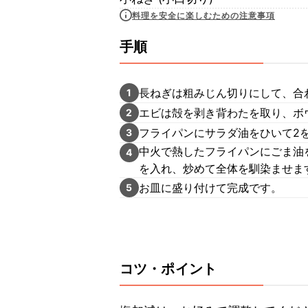
料理を安全に楽しむための注意事項
手順
長ねぎは粗みじん切りにして、合
1
エビは殻を剥き背わたを取り、ボウ
2
フライパンにサラダ油をひいて2
3
中火で熱したフライパンにごま油
4
を入れ、炒めて全体を馴染ませま
お皿に盛り付けて完成です。
5
コツ・ポイント