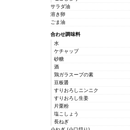
サラダ油
溶き卵
ごま油
合わせ調味料
水
ケチャップ
砂糖
酒
鶏ガラスープの素
豆板醤
すりおろしニンニク
すりおろし生姜
片栗粉
塩こしょう
長ねぎ
小ねぎ (小口切り)