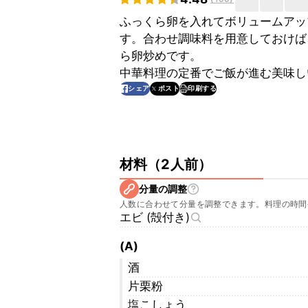
ふっくら卵を入れてボリュームアッ
す。合わせ調味料を用意しておけば
ら卵炒めです。
中華料理の定番でご飯が進む美味し
印刷する
シェア
ポスト
材料
（
2人前
）
分量の調整
人数に合わせて分量を調整できます。料理の時間
エビ (殻付き)
(A)
酒
片栗粉
塩こしょう