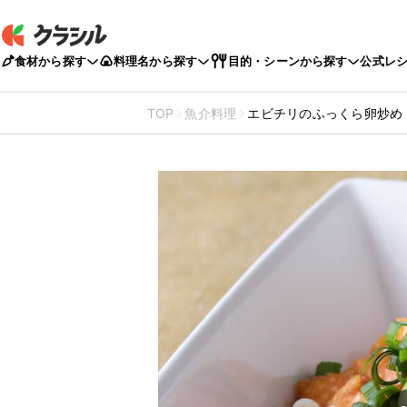
食材から探す
料理名から探す
目的・シーンから探す
公式レ
TOP
魚介料理
エビチリのふっくら卵炒め