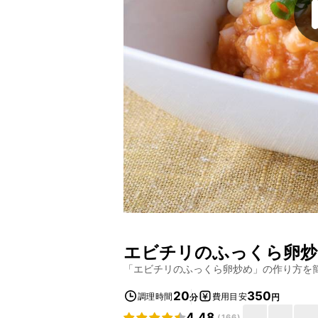
エビチリのふっくら卵炒
「
エビチリのふっくら卵炒め
」の作り方を
20
350
調理時間
費用目安
分
円
4.48
(
166
)