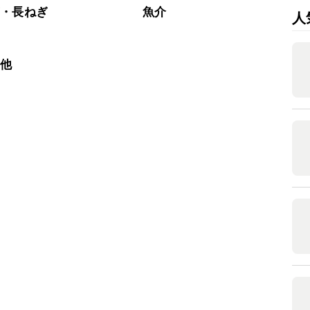
ぎ・長ねぎ
魚介
人
の他