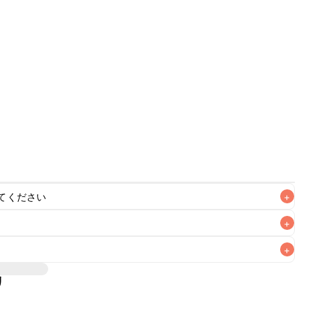
てください
+
+
+
リ
なるべくお早めにお召し上がりください。
