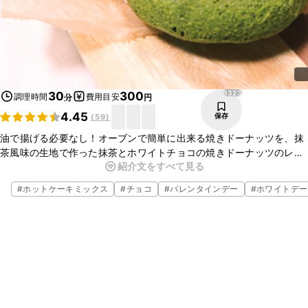
6323
30
300
調理時間
費用目安
分
円
4.45
保存
(
59
)
油で揚げる必要なし！オーブンで簡単に出来る焼きドーナッツを、抹
茶風味の生地で作った抹茶とホワイトチョコの焼きドーナッツのレシ
紹介文をすべて見る
ピです。 材料を混ぜ合わせたら、後はオーブンで加熱するだけなの
で、とっても簡単です。 ぜひお試しください！
#
ホットケーキミックス
#
チョコ
#
バレンタインデー
#
ホワイトデー