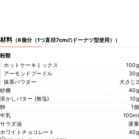
材料
（
6個分（1つ直径7cmのドーナツ型使用）
）
粉類
ホットケーキミックス
100g
アーモンドプードル
30g
抹茶パウダー
大さじ2
砂糖
40g
溶かしバター (無塩)
10g
卵
1個
牛乳
100ml
サラダ油
適量
ホワイトチョコレート
40g