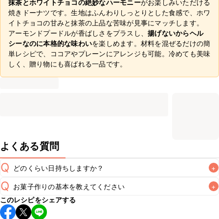
抹茶とホワイトチョコの絶妙なハーモニー
がお楽しみいただける
焼きドーナツです。生地はふんわりしっとりとした食感で、ホワ
イトチョコの甘みと抹茶の上品な苦味が見事にマッチします。
アーモンドプードルが香ばしさをプラスし、
揚げないからヘル
シーなのに本格的な味わい
を楽しめます。材料を混ぜるだけの簡
単レシピで、ココアやプレーンにアレンジも可能。冷めても美味
しく、贈り物にも喜ばれる一品です。
よくある質問
Q
どのくらい日持ちしますか？
+
Q
お菓子作りの基本を教えてください
+
直射日光が当たらない涼しい場所で保管していただき2~3日
このレシピをシェアする
が目安です。室温が高い場合は傷みやすくなるため、冷蔵保
A
こちら
で「手づくりの基本」に関するレシピをご紹介してお
A
存してください。ラップなどで小分けに包んでおくと、しっ