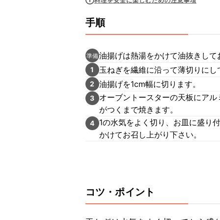
料理を安全に楽しむための注意事項
手順
油揚げは熱湯をかけて油抜きして
準備
玉ねぎを繊維に沿って薄切りにし
1
油揚げを1cm幅に切ります。
2
オーブントースターの天板にアル
3
がつくまで焼きます。
1の水気をよく切り、お皿に盛り
4
かけてお召し上がり下さい。
コツ・ポイント