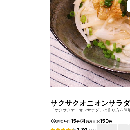
サクサクオニオンサラ
「
サクサクオニオンサラダ
」の作り方を簡
15
150
調理時間
費用目安
分
円
4.30
(
17
)