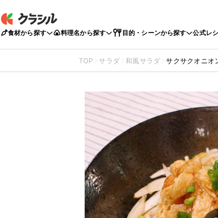
食材から探す
料理名から探す
目的・シーンから探す
公式レ
TOP
サラダ
和風サラダ
サクサクオニオ