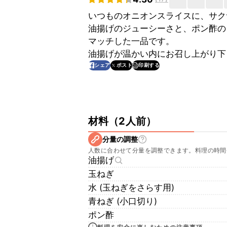
いつものオニオンスライスに、サク
油揚げのジューシーさと、ポン酢の
マッチした一品です。
油揚げが温かい内にお召し上がり下
印刷する
シェア
ポスト
材料
（
2人前
）
分量の調整
人数に合わせて分量を調整できます。料理の時間
油揚げ
玉ねぎ
水 (玉ねぎをさらす用)
青ねぎ (小口切り)
ポン酢