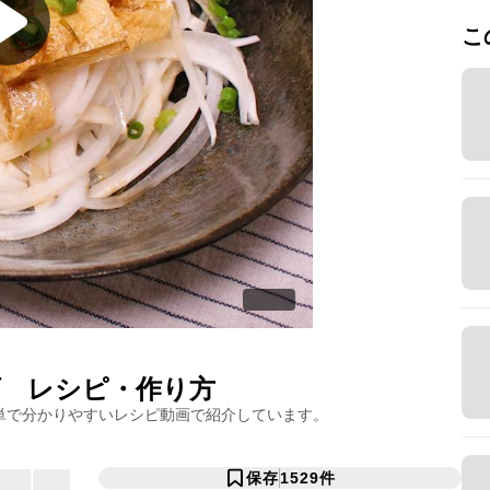
こ
ダ
レシピ・作り方
単で分かりやすいレシピ動画で紹介しています。
保存
1529
件