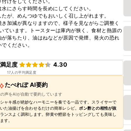
付けをしてください。

水にさらす時間を長めにしてください。

たが、めんつゆでもおいしく召し上がれます。

焼き加減が異なりますので、様子を見ながらご調整く
で焼いています。トースターは庫内が狭く、食材と熱源の
油が落ちたり、油はねなどが原因で発煙、発火の恐れ
いでください。
満足度
4.30
17
人の平均満足度
たべれぽ AI要約
ーの声をAIが自動で要約しています
シャキ感が絶妙なハーモニーを奏でる一品です。スライサーで
いた油揚げを合わせるだけの簡単レシピ。
ポン酢との相性が抜
ランスよく調和します。卵黄や鰹節をトッピングしても美味し
ます。