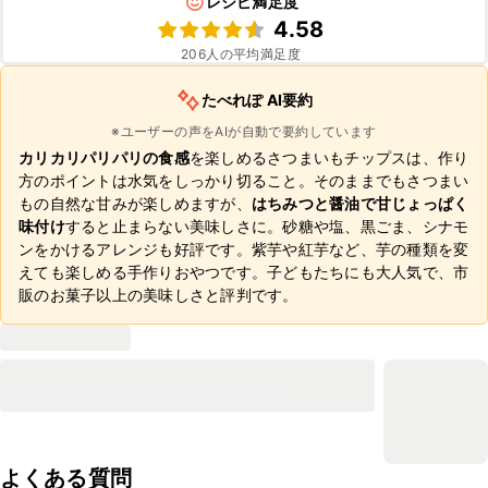
レシピ満足度
4.58
206
人の平均満足度
たべれぽ AI要約
※ユーザーの声をAIが自動で要約しています
カリカリパリパリの食感
を楽しめるさつまいもチップスは、作り
方のポイントは水気をしっかり切ること。そのままでもさつまい
もの自然な甘みが楽しめますが、
はちみつと醤油で甘じょっぱく
味付け
すると止まらない美味しさに。砂糖や塩、黒ごま、シナモ
ンをかけるアレンジも好評です。紫芋や紅芋など、芋の種類を変
えても楽しめる手作りおやつです。子どもたちにも大人気で、市
販のお菓子以上の美味しさと評判です。
よくある質問