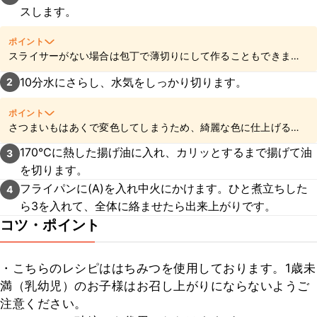
スします。
ポイント
スライサーがない場合は包丁で薄切りにして作ることもできます
が、なるべく薄く均一な薄さになるように切ってくださいね。
10分水にさらし、水気をしっかり切ります。
2
ポイント
さつまいもはあくで変色してしまうため、綺麗な色に仕上げるた
めには水に10分程さらすことをおすすめします。また、または水
170℃に熱した揚げ油に入れ、カリッとするまで揚げて油
3
気を切る際にペーパータオルなどでしっかり水気を拭き取ること
を切ります。
で、カリッとした食感に仕上がります。
フライパンに(A)を入れ中火にかけます。ひと煮立ちした
4
ら3を入れて、全体に絡ませたら出来上がりです。
コツ・ポイント
・こちらのレシピははちみつを使用しております。1歳未
満（乳幼児）のお子様はお召し上がりにならないようご
注意ください。
