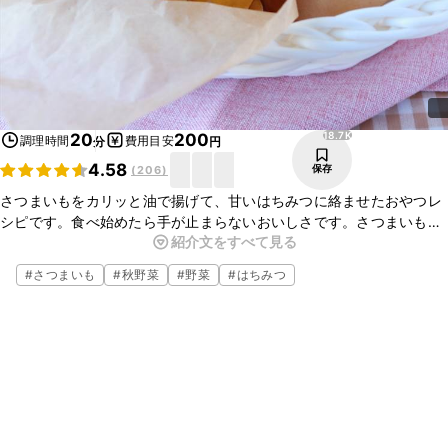
18.7K
20
200
調理時間
費用目安
分
円
4.58
保存
(
206
)
さつまいもをカリッと油で揚げて、甘いはちみつに絡ませたおやつレ
シピです。食べ始めたら手が止まらないおいしさです。さつまいもの
紹介文をすべて見る
大量消費にもオススメです。さっと簡単にできるので、ぜひ作ってみ
てくださいね。
#
さつまいも
#
秋野菜
#
野菜
#
はちみつ