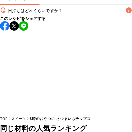
Q
日持ちはどれくらいですか？
+
このレシピをシェアする
保存期間は冷蔵で翌日中が目安です。なるべくお早めにお召
し上がりください。

A
※日持ちは目安です。
こちら
の注意事項をご確認の上、正し
TOP
スイーツ
3時のおやつに さつまいもチップス
同じ材料の人気ランキング