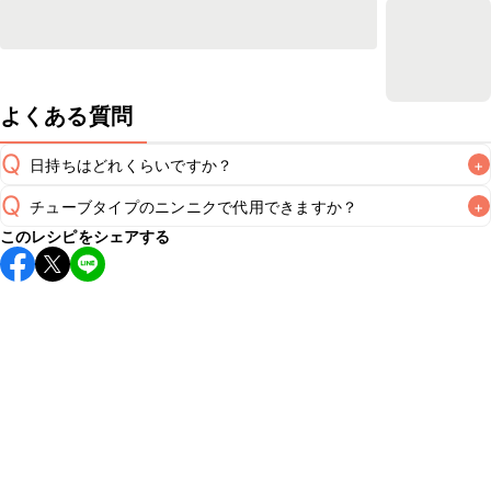
よくある質問
Q
日持ちはどれくらいですか？
+
Q
チューブタイプのニンニクで代用できますか？
+
保存期間は冷蔵で当日中が目安です。なるべくお早めにお召
このレシピをシェアする
し上がりください。

A
チューブタイプのニンニクを使用してもお作りいただけま
A
す。レシピと同量を目安に加え、お好みの風味になるようご
※日持ちは目安です。
こちら
の注意事項をご確認の上、正し