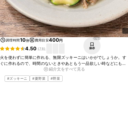
3788
10
400
調理時間
費用目安
分
円
4.50
保存
(
78
)
火を使わずに簡単に作れる、無限ズッキーニはいかがでしょうか。す
ぐに作れるので、時間のないときやあともう一品欲しい時などにも、
紹介文をすべて見る
とてもお手軽ですよ。お酒のおつまみにもぴったりなので、ぜひお試
しくださいね。
#
ズッキーニ
#
夏野菜
#
野菜