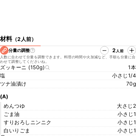
材料
（
2人前
）
2
分量の調整
人前
人数に合わせて分量を調整できます。料理の時間や火加減など、手順も分量に合
わせて調整してくださいね。
ズッキーニ (150g)
1本
塩
小さじ1/4
ツナ油漬け
70g
(A)
めんつゆ
大さじ2
ごま油
小さじ1
すりおろしニンニク
小さじ1
白いりごま
小さじ1