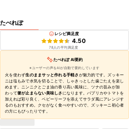
たべれぽ
レシピ満足度
4.50
78
人の平均満足度
たべれぽ AI要約
※ユーザーの声をAIが自動で要約しています
火を使わず
生のままサッと作れる手軽さ
が魅力的です。ズッキー
ニは塩もみで水気を切ることで、しゃきっとした歯ごたえを楽し
めます。ニンニクとごま油の香り高い風味に、ツナの旨みが加
わって
箸が止まらない美味しさ
になります。パプリカやトマトを
加えれば彩り良く、ベビーリーフを添えてサラダ風にアレンジす
るのもおすすめ。クセがなく食べやすいので、ズッキーニ初心者
の方にもぴったりです。