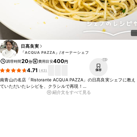
日髙良実
「ACQUA PAZZA」/オーナーシェフ
885
20
400
調理時間
費用目安
分
円
4.71
保存
(
43
)
南青山の名店「Ristorante ACQUA PAZZA」の日髙良実シェフに教え
ていただいたレシピを、クラシルで再現！
紹介文をすべて見る
今回は、オイルサーディンパスタのご紹介です。日髙シェフ思い出の
オイルサーディンパスタ。缶詰さえあれば、ご家庭でも簡単にお作り
いただけますよ。
▼日髙シェフについて
・YouTubeチャンネル「日髙良実のACQUAPAZZAチャンネル」
https://www.youtube.com/channel/UC41-Om_oyruC2E7-ff7GkrA