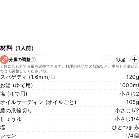
・リストランテ アクアパッツァ
https://acqua-pazza.jp/
〒107-0062 東京都港区南青山２丁目２７−１８
青山エムズタワーパサージュ青山 2F
こちらのレシピでは、シェフに教えていただいた手順や材料でご紹介
しております。
ご家庭で作りやすい手順や材料で再現したレシピも公開しております
材料
（
1人前
）
ので、ぜひチェックしてみてくださいね。
https://www.kurashiru.com/recipes/e8fc8f21-a70f-4713-9429-
1
分量の調整
人前
fbabdd5662ed
人数に合わせて分量を調整できます。料理の時間や火加減など、手順も分量に合
わせて調整してくださいね。
スパゲティ (1.6mm)
120g
お湯 (ゆで用)
1000ml
塩 (ゆで用)
小さじ2
オイルサーディン (オイルごと)
105g
鷹の爪輪切り
小さじ1/2
しょうゆ
小さじ1/4
塩
ひとつまみ
レモン
1/4個