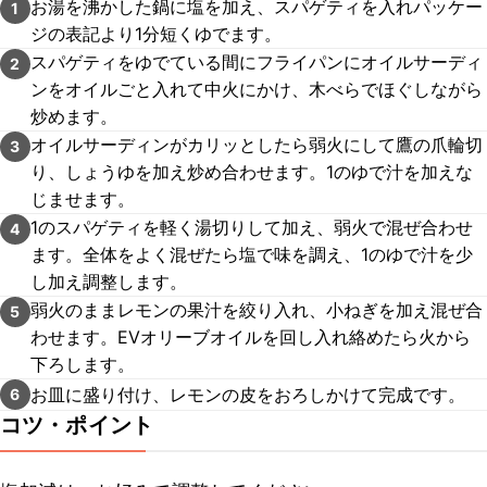
お湯を沸かした鍋に塩を加え、スパゲティを入れパッケー
1
ジの表記より1分短くゆでます。
スパゲティをゆでている間にフライパンにオイルサーディ
2
ンをオイルごと入れて中火にかけ、木べらでほぐしながら
炒めます。
オイルサーディンがカリッとしたら弱火にして鷹の爪輪切
3
り、しょうゆを加え炒め合わせます。1のゆで汁を加えな
じませます。
1のスパゲティを軽く湯切りして加え、弱火で混ぜ合わせ
4
ます。全体をよく混ぜたら塩で味を調え、1のゆで汁を少
し加え調整します。
弱火のままレモンの果汁を絞り入れ、小ねぎを加え混ぜ合
5
わせます。EVオリーブオイルを回し入れ絡めたら火から
下ろします。
お皿に盛り付け、レモンの皮をおろしかけて完成です。
6
コツ・ポイント