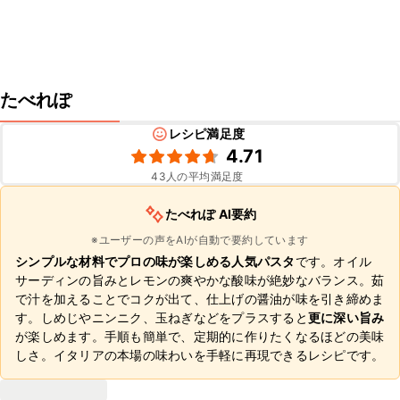
たべれぽ
レシピ満足度
4.71
43
人の平均満足度
たべれぽ AI要約
※ユーザーの声をAIが自動で要約しています
シンプルな材料でプロの味が楽しめる人気パスタ
です。オイル
サーディンの旨みとレモンの爽やかな酸味が絶妙なバランス。茹
で汁を加えることでコクが出て、仕上げの醤油が味を引き締めま
す。しめじやニンニク、玉ねぎなどをプラスすると
更に深い旨み
が楽しめます。手順も簡単で、定期的に作りたくなるほどの美味
しさ。イタリアの本場の味わいを手軽に再現できるレシピです。