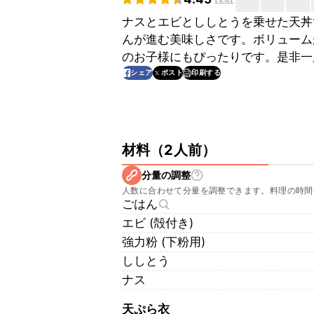
ナスとエビとししとうを乗せた天丼
んが進む美味しさです。ボリューム
のお子様にもぴったりです。是非一
印刷する
シェア
ポスト
材料
（
2人前
）
分量の調整
人数に合わせて分量を調整できます。料理の時間
ごはん
エビ (殻付き)
強力粉 (下粉用)
ししとう
ナス
天ぷら衣