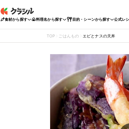
食材から探す
料理名から探す
目的・シーンから探す
公式レ
TOP
ごはんもの
エビとナスの天丼