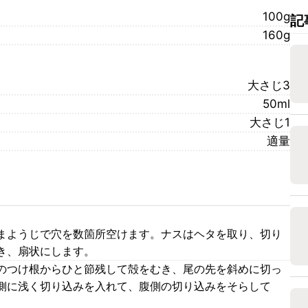
100g
記
160g
大さじ3
50ml
大さじ1
適量
まようじで穴を数箇所空けます。ナスはヘタを取り、切り
き、扇状にします。
のつけ根からひと節残して殻をむき、尾の先を斜めに切っ
側に浅く切り込みを入れて、腹側の切り込みをそらして