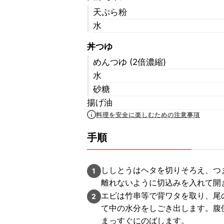
天ぷら粉
水
丼つゆ
めんつゆ (2倍濃縮)
水
砂糖
揚げ油
料理を安全に楽しむための注意事項
手順
ししとうはヘタを切りそろえ、つ
1
離れないように切込みを入れて開
エビは竹串等で背ワタを取り、尾
2
て中の水分をしごき出します。腹
まっすぐにのばします。