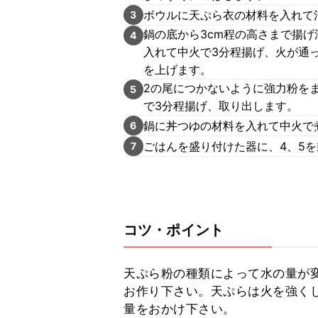
ボウルに天ぷら衣の材料を入れて
3
鍋の底から3cm程の高さまで揚げ
4
入れて中火で3分程揚げ、火が通
を上げます。
2の尾につかないように強力粉をま
5
で3分程揚げ、取り出します。
鍋に丼つゆの材料を入れて中火で
6
ごはんを盛り付けた器に、4、5
7
コツ・ポイント
天ぷら粉の種類によって水の量が
お作り下さい。天ぷらは火を強く
量をおかけ下さい。