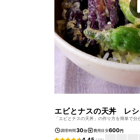
エビとナスの天丼
レシ
「
エビとナスの天丼
」の作り方を簡単で分
30
600
調理時間
費用目安
分
円
4.45
(
26
)