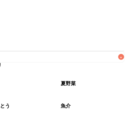
+
リ
がりいただくことをおすすめします。

菜
夏野菜
しとう
魚介