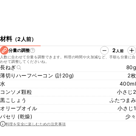
材料
（
2人前
）
2
分量の調整
人前
人数に合わせて分量を調整できます。料理の時間や火加減など、手順も分量に合
わせて調整してくださいね。
長ねぎ
80g
薄切りハーフベーコン (計20g)
2枚
水
400ml
コンソメ顆粒
小さじ2
黒こしょう
ふたつまみ
オリーブオイル
小さじ1
パセリ (乾燥)
少々
料理を安全に楽しむための注意事項