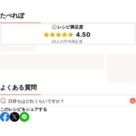
たべれぽ
レシピ満足度
4.50
42
人の平均満足度
よくある質問
Q
日持ちはどれくらいですか？
+
このレシピをシェアする
保存期間は冷蔵で翌日中が目安です。なるべくお早めにお召
し上がりください。

A
※日持ちは目安です。
こちら
の注意事項をご確認の上、正し