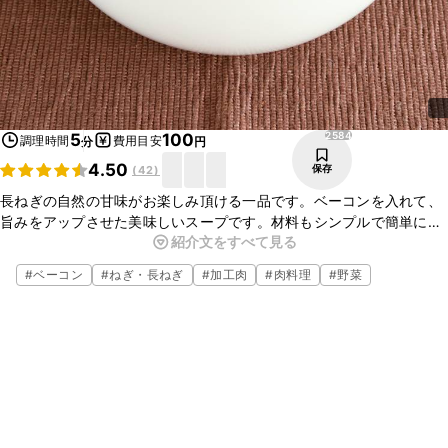
2584
5
100
調理時間
費用目安
分
円
4.50
保存
(
42
)
長ねぎの自然の甘味がお楽しみ頂ける一品です。ベーコンを入れて、
旨みをアップさせた美味しいスープです。材料もシンプルで簡単に作
紹介文をすべて見る
ることが出来ますので、朝食や時間のないときにもぴったりですよ。
是非一度お試しください。
#
ベーコン
#
ねぎ・長ねぎ
#
加工肉
#
肉料理
#
野菜