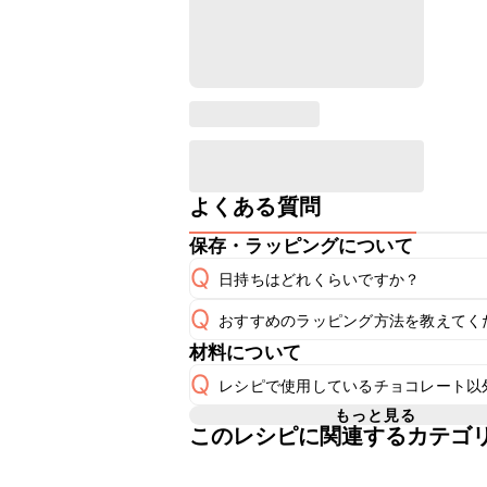
よくある質問
保存・ラッピングについて
Q
日持ちはどれくらいですか？
Q
おすすめのラッピング方法を教えてく
常温保存で2~3日が目安です。室温
A
材料について
A
こちら
Q
レシピで使用しているチョコレート以
もっと見る
このレシピに関連するカテゴ
A