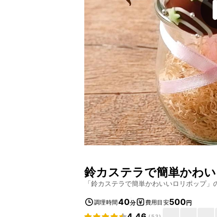
鈴カステラで簡単かわい
「
鈴カステラで簡単かわいいロリポップ
」
40
500
調理時間
費用目安
分
円
4.46
(
53
)