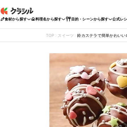
食材から探す
料理名から探す
目的・シーンから探す
公式レ
TOP
スイーツ
鈴カステラで簡単かわいい