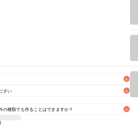
+
ださい
+
が高い場合はチョコレートが溶けてしまうため、冷蔵庫で保管す
外の種類でも作ることはできますか？
+
リ