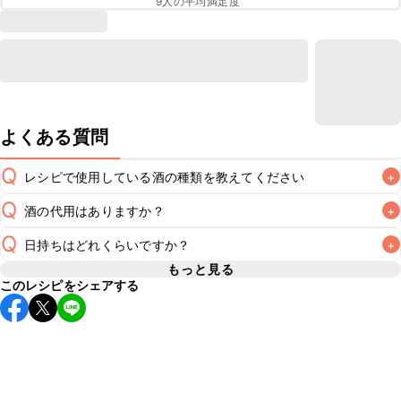
9
人の平均満足度
よくある質問
Q
レシピで使用している酒の種類を教えてください
+
Q
酒の代用はありますか？
+
A
Q
日持ちはどれくらいですか？
+
A
もっと見る
このレシピをシェアする
保存期間は冷蔵で翌日中が目安です。なるべくお早めにお召
し上がりください。

A
※日持ちは目安です。
こちら
の注意事項をご確認の上、正し