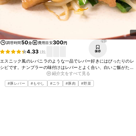
793
50
300
調理時間
費用目安
分
円
4.33
保存
(
9
)
エスニック風のレバニラのような一品でレバー好きにはぴったりのレ
シピです。ナンプラーの味付けはレバーとよく合い、白いご飯がたく
紹介文をすべて見る
さん食べられちゃいます。いつもと違ったレバーの炒め物を作りたい
時に、作ってみてはいかがでしょうか。
#
豚レバー
#
もやし
#
ニラ
#
豚肉
#
野菜