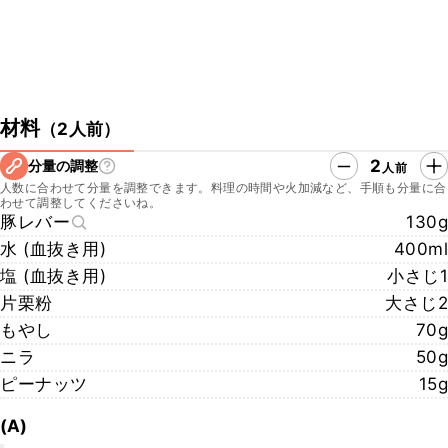
材料
（
2人前
）
2
分量の調整
人前
人数に合わせて分量を調整できます。料理の時間や火加減など、手順も分量に合
わせて調整してくださいね。
豚レバー
130g
水 (血抜き用)
400ml
塩 (血抜き用)
小さじ1
片栗粉
大さじ2
もやし
70g
ニラ
50g
ピーナッツ
15g
(A)