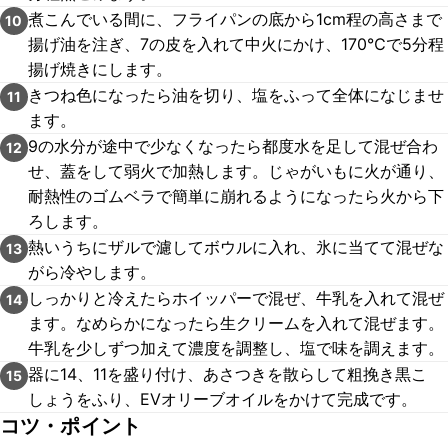
煮こんでいる間に、フライパンの底から1cm程の高さまで
10
揚げ油を注ぎ、7の皮を入れて中火にかけ、170℃で5分程
揚げ焼きにします。
きつね色になったら油を切り、塩をふって全体になじませ
11
ます。
9の水分が途中で少なくなったら都度水を足して混ぜ合わ
12
せ、蓋をして弱火で加熱します。じゃがいもに火が通り、
耐熱性のゴムベラで簡単に崩れるようになったら火から下
ろします。
熱いうちにザルで濾してボウルに入れ、氷に当てて混ぜな
13
がら冷やします。
しっかりと冷えたらホイッパーで混ぜ、牛乳を入れて混ぜ
14
ます。なめらかになったら生クリームを入れて混ぜます。
牛乳を少しずつ加えて濃度を調整し、塩で味を調えます。
器に14、11を盛り付け、あさつきを散らして粗挽き黒こ
15
しょうをふり、EVオリーブオイルをかけて完成です。
コツ・ポイント