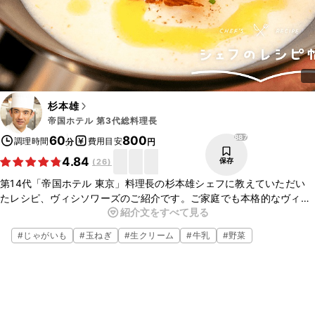
杉本雄
帝国ホテル 第3代総料理長
887
60
800
調理時間
費用目安
分
円
4.84
保存
(
26
)
第14代「帝国ホテル 東京」料理長の杉本雄シェフに教えていただい
たレシピ、ヴィシソワーズのご紹介です。ご家庭でも本格的なヴィシ
紹介文をすべて見る
ソワーズがお作りいただけますよ。ぜひ作ってみてくださいね。
#
じゃがいも
#
玉ねぎ
#
生クリーム
#
牛乳
#
野菜
▼杉本シェフについて
・帝国ホテルのwebサイト
https://www.imperialhotel.co.jp/j/
・帝国ホテル 公式チャンネル
https://www.youtube.com/channel/UClyrigsHBXv4fLeFGt05eWg