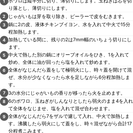
ポワロは縦半分に切り、薄切りにします。玉ねぎは芯を切
1
り落とし、薄切りにします。
じゃがいもは芽を取り除き、ピーラーで皮をむきます。
2
鍋に2の皮、液体チキンブイヨン、水を入れて中火で15分
3
程加熱します。
加熱している間に、残りの2は7mm幅のいちょう切りにし
4
ます。
中火で熱した別の鍋にオリーブオイルをひき、1を入れて
5
炒め、全体に油が回ったら塩を入れて炒めます。
全体がなじんだら蓋をして極弱火にし、時々蓋を開けて混
6
ぜ、水分が少なくなったら水を足しながら6分程加熱しま
す。
3の水分にじゃがいもの香りが移ったら火を止めます。
7
6のポワロ、玉ねぎがしんなりとしたら弱火のまま4を入れ
8
て全体をなじませ、塩を入れて混ぜ合わせます。
全体がなじんだら7をザルで濾して入れ、中火で加熱しま
9
す。沸騰したら弱火にして蓋をし、時々混ぜながら合計17
分程煮こみます。