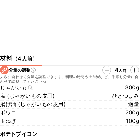
・帝国ホテルのInstagram
https://www.instagram.com/imperialhotel_jp_official/?
_fsi=w850apzp
・帝国ホテルのFacebook
https://www.facebook.com/imperialhoteljapan?_fsi=hn581ekE
▼クラシル公式SNSはこちら
・クラシルYouTube
https://www.youtube.com/watch?v=xu1fBQn3zBo
材料
（
4人前
）
・クラシルTikTok
https://www.tiktok.com/@kurashiru.com
4
分量の調整
人前
・クラシルInstagram
人数に合わせて分量を調整できます。料理の時間や火加減など、手順も分量に合
https://www.instagram.com/kurashiru/
わせて調整してくださいね。
・クラシルX
じゃがいも
300g
https://twitter.com/kurashiru0119
塩 (じゃがいもの皮用)
ひとつまみ
揚げ油 (じゃがいもの皮用)
適量
ポワロ
200g
玉ねぎ
100g
ポテトブイヨン