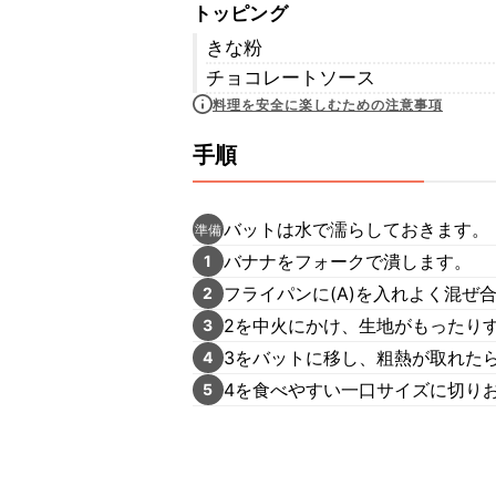
トッピング
きな粉
チョコレートソース
料理を安全に楽しむための注意事項
手順
バットは水で濡らしておきます。
準備
バナナをフォークで潰します。
1
フライパンに(A)を入れよく混ぜ
2
2を中火にかけ、生地がもったり
3
3をバットに移し、粗熱が取れた
4
4を食べやすい一口サイズに切り
5