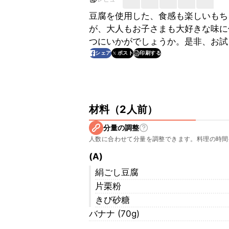
豆腐を使用した、食感も楽しいもち
が、大人もお子さまも大好きな味に
つにいかがでしょうか。是非、お試
印刷する
シェア
ポスト
材料
（
2人前
）
分量の調整
人数に合わせて分量を調整できます。料理の時間
(A)
絹ごし豆腐
片栗粉
きび砂糖
バナナ (70g)