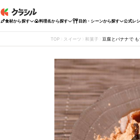
食材から探す
料理名から探す
目的・シーンから探す
公式レ
TOP
スイーツ
和菓子
豆腐とバナナで 