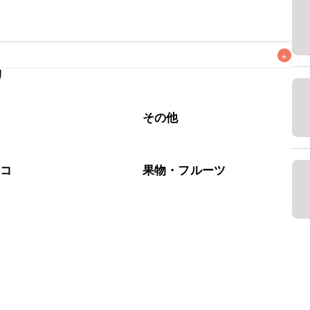
+
リ
なるべくお早めにお召し上がりください。

腐
その他
ョコ
果物・フルーツ