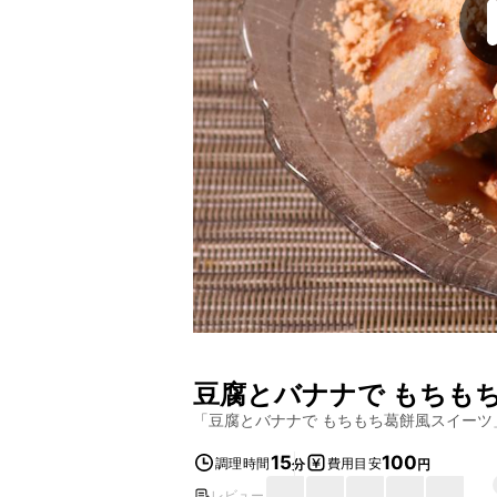
豆腐とバナナで もちも
「
豆腐とバナナで もちもち葛餅風スイーツ
15
100
調理時間
費用目安
分
円
レビュー