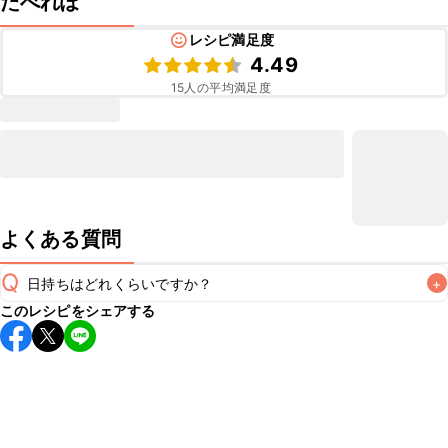
たべれぽ
レシピ満足度
4.49
15
人の平均満足度
よくある質問
Q
日持ちはどれくらいですか？
+
このレシピをシェアする
保存期間は冷蔵で当日中が目安です。なるべくお早めにお召
し上がりください。

A
※日持ちは目安です。
こちら
の注意事項をご確認の上、正し