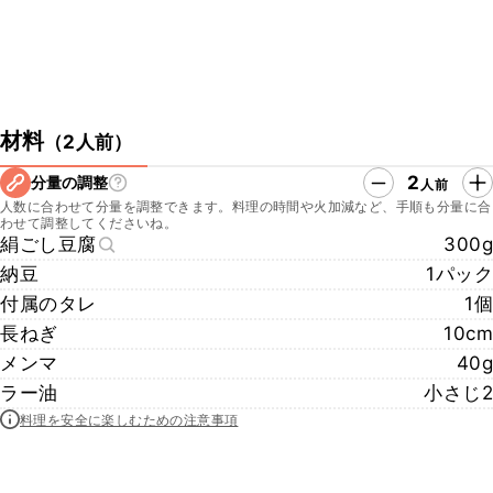
材料
（
2人前
）
2
分量の調整
人前
人数に合わせて分量を調整できます。料理の時間や火加減など、手順も分量に合
わせて調整してくださいね。
絹ごし豆腐
300g
納豆
1パック
付属のタレ
1個
長ねぎ
10cm
メンマ
40g
ラー油
小さじ2
料理を安全に楽しむための注意事項