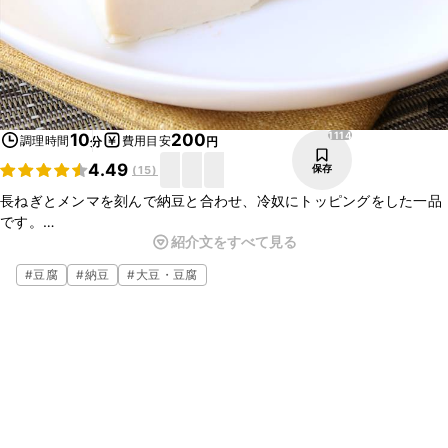
1114
10
200
調理時間
費用目安
分
円
4.49
保存
(
15
)
長ねぎとメンマを刻んで納豆と合わせ、冷奴にトッピングをした一品
です。
紹介文をすべて見る
それぞれの食感も楽しめ、最後に垂らしたピリッとしたラー油が効い
てとても美味しいですよ。
#
豆腐
#
納豆
#
大豆・豆腐
とても簡単に作れる一品ですので、ぜひ試してみてくださいね。