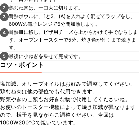
鶏むね肉は、一口大に切ります。
2
耐熱ボウルに、1と2、(A)を入れよく混ぜてラップをし、
3
600Wの電子レンジで5分間加熱します。
耐熱皿に移し、ピザ用チーズを上からかけて手でならしま
4
す。オーブントースターで5分、焼き色が付くまで焼きま
す。
最後に小ねぎを乗せて完成です。
5
コツ・ポイント
塩加減、オリーブオイルはお好みで調整してください。
鶏むね肉は他の部位でも代用できます。

野菜やきのこ類もお好きな物で代用してくださいね。

お使いのトースター機種によって焼き加減が異なります
ので、様子を見ながらご調整ください。今回は
1000W200℃で焼いています。