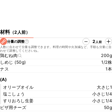
材料
（
2人前
）
2
分量の調整
人前
人数に合わせて分量を調整できます。料理の時間や火加減など、手順も分量に合
わせて調整してくださいね。
鶏むね肉
200g
しめじ (50g)
1/2株
ナス
1本
(A)
オリーブオイル
大さじ1
塩こしょう
小さじ1/4
すりおろし生姜
小さじ1/4
ピザ用チーズ
50g