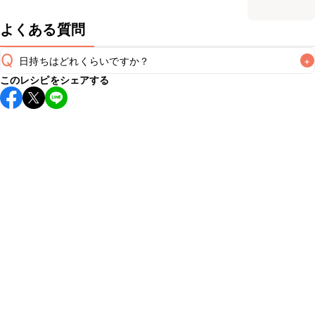
よくある質問
Q
日持ちはどれくらいですか？
+
このレシピをシェアする
保存期間は冷蔵で当日中が目安です。なるべくお早めにお召
し上がりください。

A
※日持ちは目安です。
こちら
の注意事項をご確認の上、正し