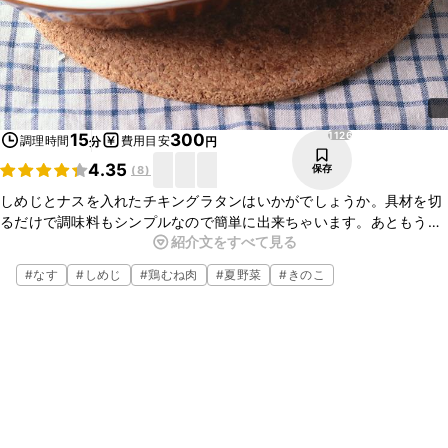
1126
15
300
調理時間
費用目安
分
円
4.35
保存
(
8
)
しめじとナスを入れたチキングラタンはいかがでしょうか。具材を切
るだけで調味料もシンプルなので簡単に出来ちゃいます。あともう一
紹介文をすべて見る
品が欲しいとき、時間の無い時もおすすめです。もちろんお酒のおつ
まみにも合います。是非作ってみてくださいね。
#
なす
#
しめじ
#
鶏むね肉
#
夏野菜
#
きのこ