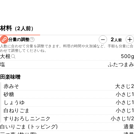
材料
（
2人前
）
2
分量の調整
人前
人数に合わせて分量を調整できます。料理の時間や火加減など、手順も分量に合
わせて調整してくださいね。
大根
500g
塩
ふたつまみ
田楽味噌
赤みそ
大さじ2
砂糖
小さじ1
しょうゆ
小さじ1
白ねりごま
小さじ1
すりおろしニンニク
小さじ1/2
白いりごま (トッピング)
適量