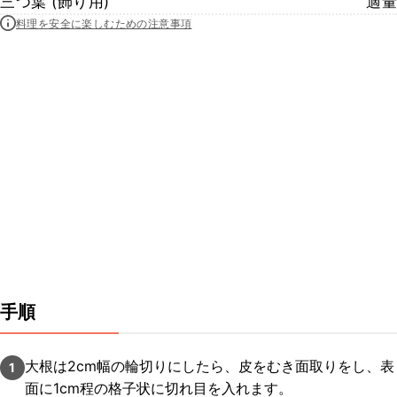
三つ葉 (飾り用)
適量
料理を安全に楽しむための注意事項
手順
大根は2cm幅の輪切りにしたら、皮をむき面取りをし、表
1
面に1cm程の格子状に切れ目を入れます。