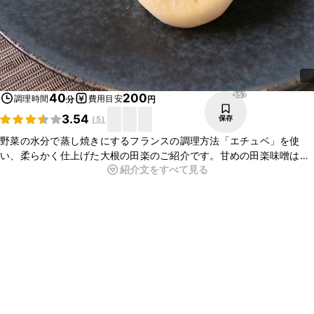
357
40
200
調理時間
費用目安
分
円
3.54
保存
(
5
)
野菜の水分で蒸し焼きにするフランスの調理方法「エチュベ」を使
い、柔らかく仕上げた大根の田楽のご紹介です。甘めの田楽味噌は、
紹介文をすべて見る
水々しくジューシーな大根とよく合います。あまり馴染みのない「エ
チュベ」ですが、簡単にお作りいただけますので、ぜひ試してみてく
ださいね。