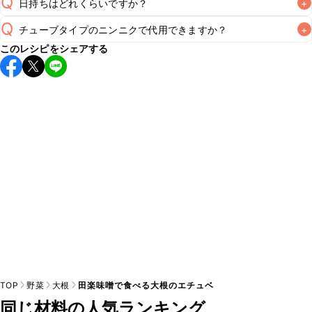
Q
日持ちはどれくらいですか？
+
Q
チューブタイプのニンニクで代用できますか？
+
保存期間は冷蔵で翌日中が目安です。なるべくお早めにお召
このレシピをシェアする
し上がりください。

A
チューブタイプのニンニクを使用してもお作りいただけま
A
す。小さじ1/2を目安に加え、お好みの風味になるようご調節
※日持ちは目安です。
こちら
の注意事項をご確認の上、正し
TOP
野菜
大根
田楽味噌で食べる大根のエチュベ
同じ材料の人気ランキング