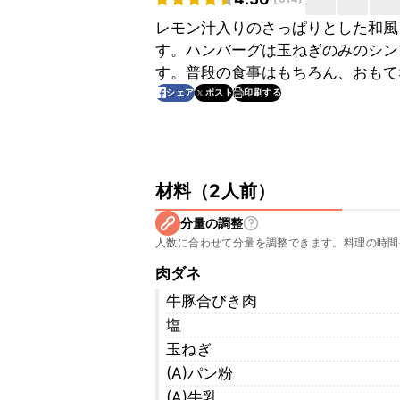
レモン汁入りのさっぱりとした和風
す。ハンバーグは玉ねぎのみのシン
す。普段の食事はもちろん、おもて
印刷する
シェア
ポスト
材料
（
2人前
）
分量の調整
人数に合わせて分量を調整できます。料理の時間
肉ダネ
牛豚合びき肉
塩
玉ねぎ
(A)パン粉
(A)牛乳