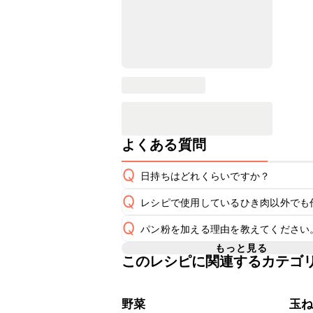
よくある質問
Q
日持ちはどれくらいですか？
Q
レシピで使用しているひき肉以外でも
保存期間は冷蔵で翌日中が目安です。
A
Q
パン粉を加える理由を教えてください
A
※日持ちは目安です。
こちら
もっと見る
このレシピに関連するカテゴ
パン粉は肉だねの固さを調節し、加熱
A
ます。パン粉のご用意がない場合は、
野菜
玉