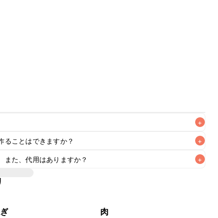
+
作ることはできますか？
+
なるべくお早めにお召し上がりください。

。また、代用はありますか？
+
リ
した際に肉汁を閉じ込めてジューシーに仕上げる役割があり
細かく切った食パンや片栗粉で代用できます。片栗粉で代用
ねぎ
肉