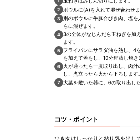
玉ねぎはみじん切りにします。
1
ボウルに(A)を入れて混ぜ合わせ
2
別のボウルに牛豚合びき肉、塩を
3
らに混ぜます。
3の全体がなじんだら玉ねぎを加
4
ます。
フライパンにサラダ油を熱し、4
5
を加えて蓋をし、10分程蒸し焼き
火が通ったら一度取り出し、肉汁
6
し、煮立ったら火から下ろします
大葉を敷いた器に、6の取り出し
7
コツ・ポイント
ひき肉はしっかりと粘り気を出し