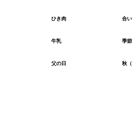
ひき肉
合
牛乳
季
父の日
秋（