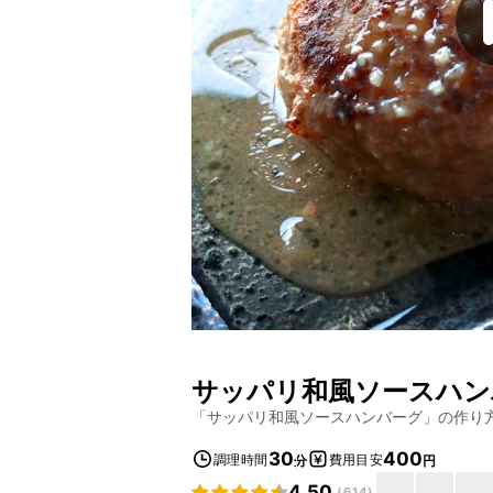
サッパリ和風ソースハン
「
サッパリ和風ソースハンバーグ
」の作り
30
400
調理時間
費用目安
分
円
4.50
(
614
)