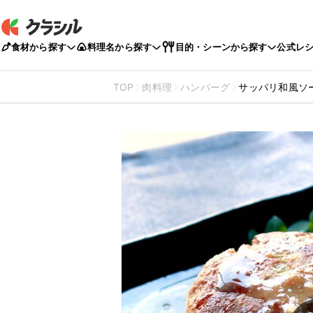
食材から探す
料理名から探す
目的・シーンから探す
公式レ
TOP
肉料理
ハンバーグ
サッパリ和風ソ