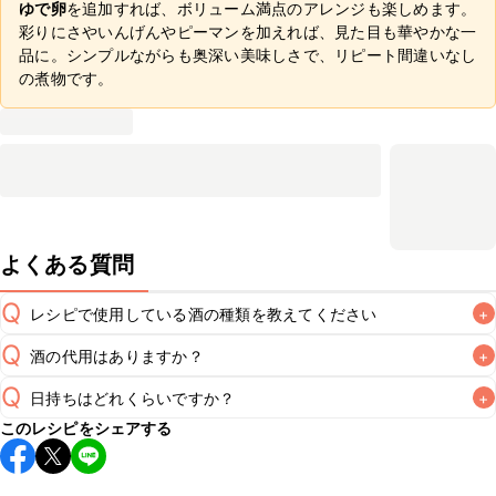
ゆで卵
を追加すれば、ボリューム満点のアレンジも楽しめます。
彩りにさやいんげんやピーマンを加えれば、見た目も華やかな一
品に。シンプルながらも奥深い美味しさで、リピート間違いなし
の煮物です。
よくある質問
Q
レシピで使用している酒の種類を教えてください
+
Q
酒の代用はありますか？
+
A
Q
日持ちはどれくらいですか？
+
A
このレシピをシェアする
保存期間は冷蔵で翌日中が目安です。なるべくお早めにお召
し上がりください。

A