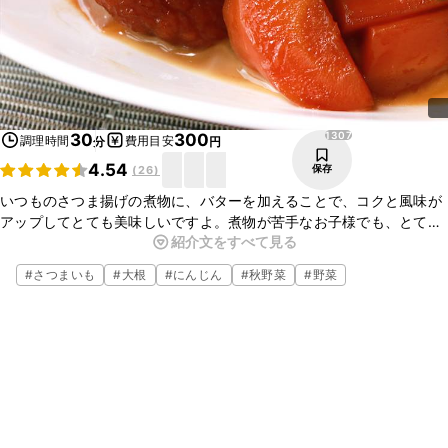
1307
30
300
調理時間
費用目安
分
円
4.54
保存
(
26
)
いつものさつま揚げの煮物に、バターを加えることで、コクと風味が
アップしてとても美味しいですよ。煮物が苦手なお子様でも、とても
紹介文をすべて見る
食べやすくなりますし、お酒のおつまみとしてもぴったりですよ。ぜ
ひお試しくださいね。
#
さつまいも
#
大根
#
にんじん
#
秋野菜
#
野菜