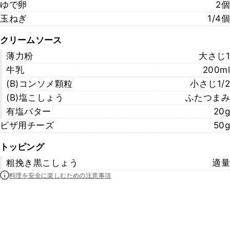
ゆで卵
2個
玉ねぎ
1/4個
クリームソース
薄力粉
大さじ1
牛乳
200ml
(B)コンソメ顆粒
小さじ1/2
(B)塩こしょう
ふたつまみ
有塩バター
20g
ピザ用チーズ
50g
トッピング
粗挽き黒こしょう
適量
料理を安全に楽しむための注意事項