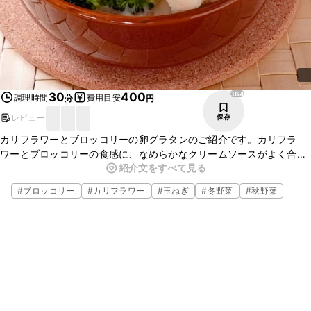
364
30
400
調理時間
費用目安
分
円
レビュー
保存
カリフラワーとブロッコリーの卵グラタンのご紹介です。カリフラ
ワーとブロッコリーの食感に、なめらかなクリームソースがよく合い
紹介文をすべて見る
ます。さらにゆで卵を加えて彩りよく、ボリュームある一品に仕上
がってます。ぜひお試しくださいね。
#
ブロッコリー
#
カリフラワー
#
玉ねぎ
#
冬野菜
#
秋野菜