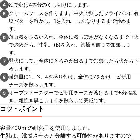
ゆで卵は4等分のくし切りにします。
4
クリームソースを作ります。中火で熱したフライパンに有
5
塩バターを溶かし、1を入れ、しんなりするまで炒めま
す。
薄力粉をふるい入れ、全体に粉っぽさがなくなるまで中火
6
で炒めたら、牛乳、(B)を入れ、沸騰直前まで加熱しま
す。
弱火にして、全体にとろみが出るまで加熱したら火から下
7
ろします。
耐熱皿に2、3、4を盛り付け、全体に7をかけ、ピザ用
8
チーズを散らします。
オーブントースターでピザ用チーズが溶けるまで5分程焼
9
き、粗挽き黒こしょうを散らして完成です。
コツ・ポイント
容量700mlの耐熱皿を使用しました。

牛乳は、沸騰させると分離する可能性がありますので、