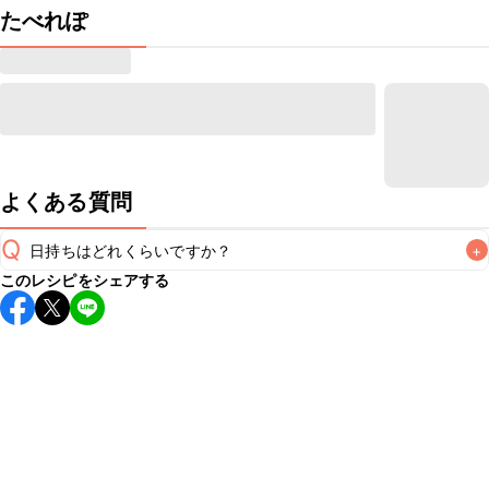
たべれぽ
よくある質問
Q
日持ちはどれくらいですか？
+
このレシピをシェアする
保存期間は冷蔵で当日中が目安です。なるべくお早めにお召
し上がりください。

A
※日持ちは目安です。
こちら
の注意事項をご確認の上、正し