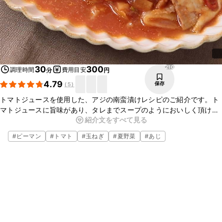
210
30
300
調理時間
費用目安
分
円
4.79
保存
(
5
)
トマトジュースを使用した、アジの南蛮漬けレシピのご紹介です。ト
マトジュースに旨味があり、タレまでスープのようにおいしく頂ける
紹介文をすべて見る
一品です。また、たくあんの甘みと食感がアクセントになり、より一
層おいしさを増してくれます。ぜひお試しください。
#
ピーマン
#
トマト
#
玉ねぎ
#
夏野菜
#
あじ