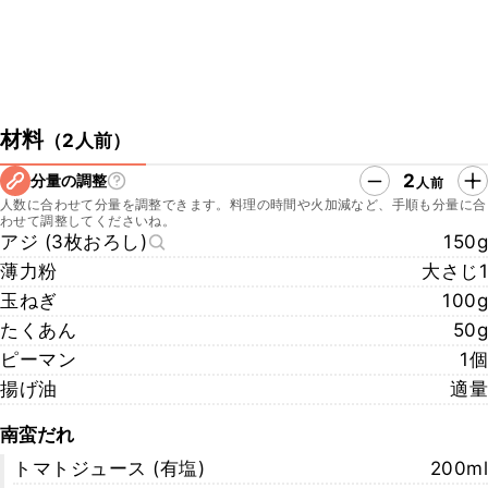
材料
（
2人前
）
2
分量の調整
人前
人数に合わせて分量を調整できます。料理の時間や火加減など、手順も分量に合
わせて調整してくださいね。
アジ (3枚おろし)
150g
薄力粉
大さじ1
玉ねぎ
100g
たくあん
50g
ピーマン
1個
揚げ油
適量
南蛮だれ
トマトジュース (有塩)
200ml