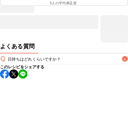
5
人の平均満足度
よくある質問
Q
日持ちはどれくらいですか？
+
このレシピをシェアする
保存期間は冷蔵で当日中が目安です。なるべくお早めにお召
し上がりください。

A
※日持ちは目安です。
こちら
の注意事項をご確認の上、正し