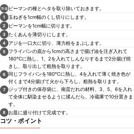
ピーマンの種とヘタを取り除いておきます。
準備
玉ねぎを1cm幅のくし切りにします。
1
ピーマンを1cm幅に切ります。
2
たくあんを薄切りにします。
3
アジを一口大に切り、薄力粉をまぶします。
4
フライパンの底から1cmの高さまで揚げ油を注ぎ入れて
5
180℃に熱し、1、2を入れてしんなりするまで2分揚げ焼
きし、取り出して粗熱を取ります。
同じフライパンを180℃に熱し、4を入れて薄く焼き色が
6
付くまで4分揚げて火から下ろし、粗熱を取ります。
ジップ付きの保存袋に、南蛮だれの材料、3、5、6を入れ
7
て全体に馴染ませるように揉んだら、冷蔵庫で10分置きま
す。
お皿に盛り付けて完成です。
8
コツ・ポイント