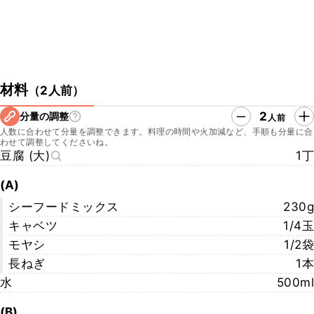
材料
（
2人前
）
2
分量の調整
人前
人数に合わせて分量を調整できます。料理の時間や火加減など、手順も分量に合
わせて調整してくださいね。
豆腐 (大)
1丁
(A)
シーフードミックス
230g
キャベツ
1/4玉
モヤシ
1/2袋
長ねぎ
1本
水
500ml
(B)