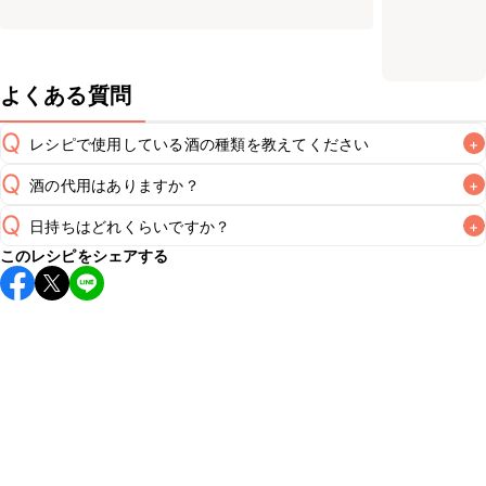
よくある質問
Q
レシピで使用している酒の種類を教えてください
+
Q
酒の代用はありますか？
+
A
Q
日持ちはどれくらいですか？
+
A
このレシピをシェアする
保存期間は冷蔵で翌日中が目安です。なるべくお早めにお召
し上がりください。

A
※日持ちは目安です。
こちら
の注意事項をご確認の上、正し