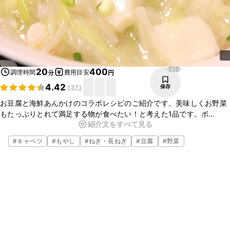
5820
20
400
調理時間
費用目安
分
円
4.42
保存
(
37
)
お豆腐と海鮮あんかけのコラボレシピのご紹介です。美味しくお野菜
もたっぷりとれて満足する物が食べたい！と考えた1品です。ボ
紹介文をすべて見る
リューミーで胃袋を満足させてくれる仕上がりになっています！
#
キャベツ
#
もやし
#
ねぎ・長ねぎ
#
豆腐
#
野菜