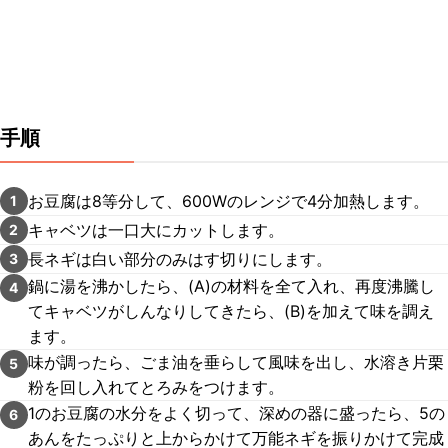
手順
お豆腐は8等分して、600Wのレンジで4分加熱します。
1
キャベツは一口大にカットします。
2
長ネギは白い部分のみはす切りにします。
3
鍋に湯を沸かしたら、(A)の材料を全て入れ、再度沸騰し
4
てキャベツがしんなりしてきたら、(B)を加えて味を調え
ます。
味が調ったら、ごま油を垂らして風味を出し、水溶き片栗
5
粉を回し入れてとろみをつけます。
1のお豆腐の水分をよく切って、深めの器に盛ったら、5の
6
あんをたっぷりと上からかけて万能ネギを振りかけて完成