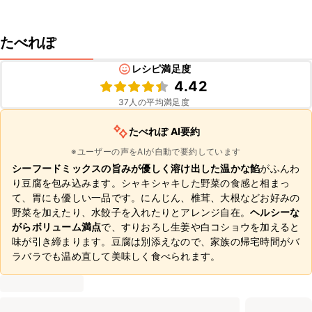
たべれぽ
レシピ満足度
4.42
37
人の平均満足度
たべれぽ AI要約
※ユーザーの声をAIが自動で要約しています
シーフードミックスの旨みが優しく溶け出した温かな餡
がふんわ
り豆腐を包み込みます。シャキシャキした野菜の食感と相まっ
て、胃にも優しい一品です。にんじん、椎茸、大根などお好みの
野菜を加えたり、水餃子を入れたりとアレンジ自在。
ヘルシーな
がらボリューム満点
で、すりおろし生姜や白コショウを加えると
味が引き締まります。豆腐は別添えなので、家族の帰宅時間がバ
ラバラでも温め直して美味しく食べられます。