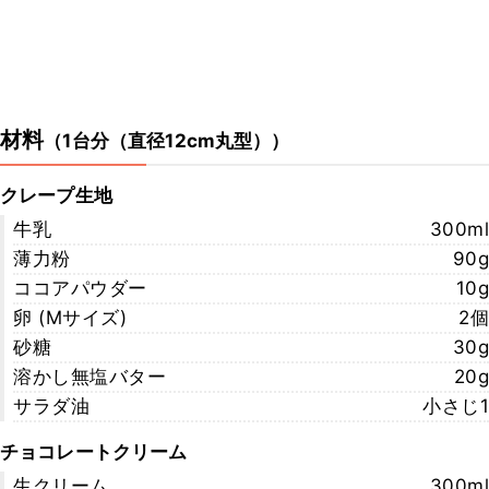
材料
（
1台分（直径12cm丸型）
）
クレープ生地
牛乳
300ml
薄力粉
90g
ココアパウダー
10g
卵 (Mサイズ)
2個
砂糖
30g
溶かし無塩バター
20g
サラダ油
小さじ1
チョコレートクリーム
生クリーム
300ml