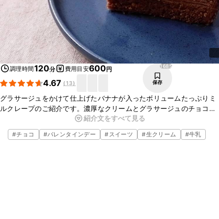
1685
120
600
調理時間
費用目安
分
円
4.67
保存
(
13
)
グラサージュをかけて仕上げたバナナが入ったボリュームたっぷりミ
ルクレープのご紹介です。濃厚なクリームとグラサージュのチョコ
紹介文をすべて見る
レートの相性がぴったりの逸品です。断面が華やかで、おもてなしに
もぴったりの一品ですよ。ぜひこの機会に作ってみてくださいね。
#
チョコ
#
バレンタインデー
#
スイーツ
#
生クリーム
#
牛乳