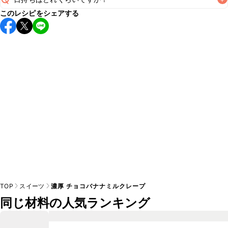
このレシピをシェアする
保存期間は冷蔵で当日中が目安です。なるべくお早めにお召
し上がりください。

A
※日持ちは目安です。
こちら
の注意事項をご確認の上、正し
TOP
スイーツ
濃厚 チョコバナナミルクレープ
同じ材料の人気ランキング