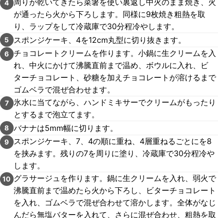
周りが乾いてきたら菜箸を使い裏返し中火のまま焼き、火
4
が通ったら火から下ろします。同様に9枚焼き粗熱を取
り、ラップをして冷蔵庫で30分程冷やします。
スポンジケーキ、4を12cm丸型に切り抜きます。
5
チョコレートクリームを作ります。小鍋に生クリームを入
6
れ、中火にかけて沸騰直前まで温め、ボウルに入れ、ビ
ターチョコレート、砂糖を加えチョコレートが溶けるまで
ゴムベラで混ぜ合わせます。
氷水に当てながら、ハンドミキサーでクリームがもったり
7
とするまで泡立てます。
バナナは5mm幅に切ります。
8
スポンジケーキ、7、4の順に重ね、4層重ねるごとにを8
9
を挟みます。残りの7を周りに塗り、冷蔵庫で30分程冷や
します。
グラサージュを作ります。鍋に生クリームを入れ、弱火で
10
沸騰直前まで温めたら火から下ろし、ビターチョコレート
を入れ、ゴムベラで混ぜ合わせて溶かします。全体がなじ
んだら無塩バターを入れて、さらに混ぜ合わせ、粗熱を取