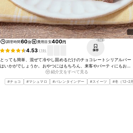
2743
60
400
調理時間
費用目安
分
円
4.53
保存
(
19
)
とっても簡単、混ぜて冷やし固めるだけのチョコレートシリアルバー
はいかがでしょうか。おやつにはもちろん、来客やパーティにもおす
紹介文をすべて見る
すめです。シンプルなものだけでなく、ドライフルーツを加えてアレ
ンジしてもおいしいですよ。
#
チョコ
#
マシュマロ
#
バレンタインデー
#
スイーツ
#
冬（12–2