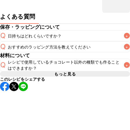
よくある質問
保存・ラッピングについて
Q
日持ちはどれくらいですか？
+
Q
おすすめのラッピング方法を教えてください
+
冷蔵保存で2~3日が目安です。なるべくお早めにお召し上が
A
材料について
こちら
でラッピング方法をご紹介しています。お好みのラッ
レシピで使用しているチョコレート以外の種類でも作ること
Q
+
ピング方法をお試しください。なお、要冷蔵のスイーツのた
A
はできますか？
め、お持ち運びの際は保冷剤をつけることをおすすめいたし
もっと見る
このレシピをシェアする
基本的にお好みの風味のチョコレートを使用してお作りいた
A
だけます。ホワイトチョコレートなど油分の多い種類を使用