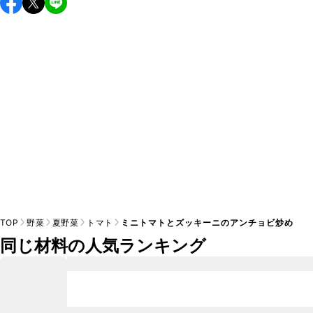
A
A
す。小さじ1/2を目安に加え、お好みの風味になるようご調節
※日持ちは目安です。
こちら
の注意事項をご確認の上、正し
TOP
野菜
夏野菜
トマト
ミニトマトとズッキーニのアンチョビ炒め
同じ材料の人気ランキング