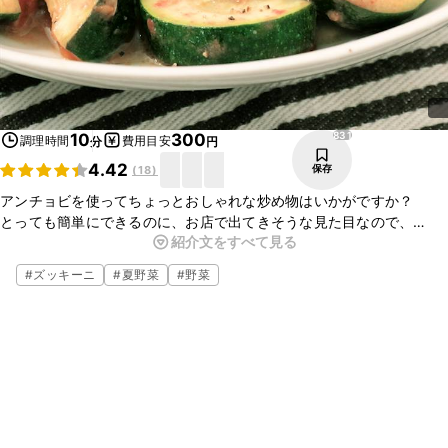
831
10
300
調理時間
費用目安
分
円
4.42
保存
(
18
)
アンチョビを使ってちょっとおしゃれな炒め物はいかがですか？
とっても簡単にできるのに、お店で出てきそうな見た目なので、
紹介文をすべて見る
ちょっとしたパーティーメニューにも。
濃いめに塩こしょうを振れば、パスタソースとしてもアレンジできま
#
ズッキーニ
#
夏野菜
#
野菜
すよ。