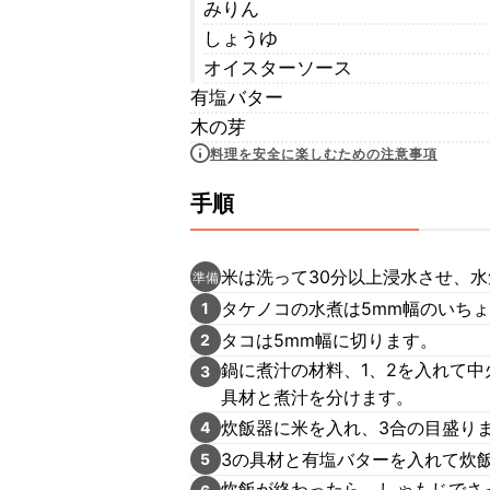
みりん
しょうゆ
オイスターソース
有塩バター
木の芽
料理を安全に楽しむための注意事項
手順
米は洗って30分以上浸水させ、
準備
タケノコの水煮は5mm幅のいちょ
1
タコは5mm幅に切ります。
2
鍋に煮汁の材料、1、2を入れて
3
具材と煮汁を分けます。
炊飯器に米を入れ、3合の目盛り
4
3の具材と有塩バターを入れて炊
5
炊飯が終わったら、しゃもじでさ