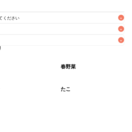
てください
+
+
+
リ
なるべくお早めにお召し上がりください。

菜
春野菜
介
たこ