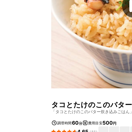
タコとたけのこのバター
「
タコとたけのこのバター炊き込みごはん
60
500
調理時間
費用目安
分
円
4.65
(
85
)