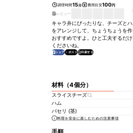
15
100
調理時間
費用目安
分
円
レビュー
キャラ弁にぴったりな、チーズとハ
をアレンジして、ちょうちょうを作
おすすめですよ。ひと工夫するだけ
くださいね。
印刷する
シェア
ポスト
材料
（
4個分
）
スライスチーズ
ハム
パセリ (茎)
料理を安全に楽しむための注意事項
手順