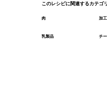
このレシピに関連するカテゴ
保存期間は冷蔵で当日中が目安です。
A
※日持ちは目安です。
こちら
肉
加
乳製品
チ