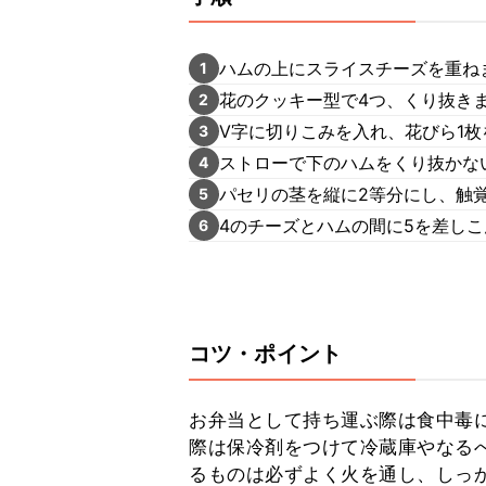
ハムの上にスライスチーズを重ね
1
花のクッキー型で4つ、くり抜き
2
V字に切りこみを入れ、花びら1
3
ストローで下のハムをくり抜かな
4
パセリの茎を縦に2等分にし、触
5
4のチーズとハムの間に5を差し
6
コツ・ポイント
お弁当として持ち運ぶ際は食中毒
際は保冷剤をつけて冷蔵庫やなる
るものは必ずよく火を通し、しっ