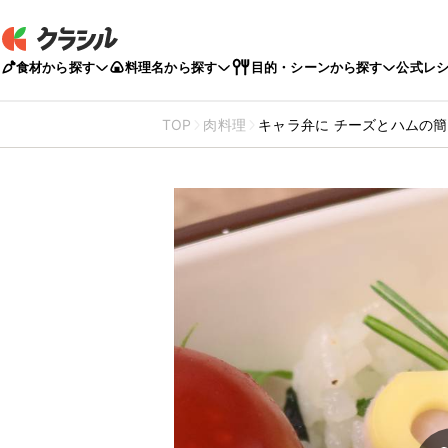
食材から探す
料理名から探す
目的・シーンから探す
公式レ
TOP
肉料理
キャラ弁に チーズとハムの