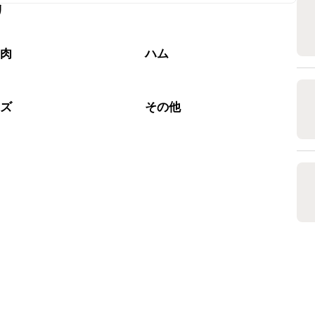
リ
なるべくお早めにお召し上がりください。

工肉
ハム
ーズ
その他