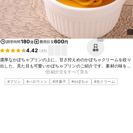
2776
180
600
調理時間
費用目安
分
円
4.42
保存
(
49
)
濃厚なかぼちゃプリンの上に、甘さ控えめのかぼちゃクリームを絞り
出した、見た目も可愛いかぼちゃプリンのご紹介です。素材の味を楽
紹介文をすべて見る
しめる逸品ですよ。ご家庭でもお作りいただけますので、この機会に
ぜひ作ってみてくださいね。
#
プリン
#
ハロウィン
#
洋菓子
#
かぼちゃ
#
生クリーム