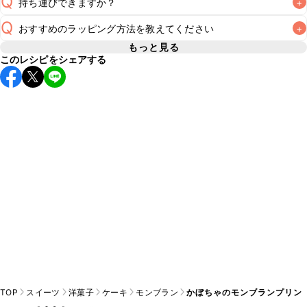
Q
持ち運びできますか？
+
保存期間は冷蔵で当日中が目安です。なるべくお早めにお召
し上がりください。

Q
おすすめのラッピング方法を教えてください
+
A
要冷蔵のスイーツのため長時間のお持ち運びには不向きです
が、保冷剤を添えていただけば短時間でのお持ち運びは可能
もっと見る
A
※日持ちは目安です。
こちら
の注意事項をご確認の上、正し
このレシピをシェアする
こちら
でおすすめのラッピング方法をご紹介しています。な
です。お持ち運びの際は保冷剤を添え、お持ち運び後はすぐ
A
お、要冷蔵のスイーツのため、お持ち運びの際は保冷剤をつ
TOP
スイーツ
洋菓子
ケーキ
モンブラン
かぼちゃのモンブランプリン