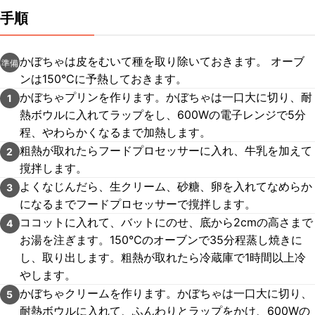
手順
かぼちゃは皮をむいて種を取り除いておきます。 オーブ
準備
ンは150℃に予熱しておきます。
かぼちゃプリンを作ります。かぼちゃは一口大に切り、耐
1
熱ボウルに入れてラップをし、600Wの電子レンジで5分
程、やわらかくなるまで加熱します。
粗熱が取れたらフードプロセッサーに入れ、牛乳を加えて
2
撹拌します。
よくなじんだら、生クリーム、砂糖、卵を入れてなめらか
3
になるまでフードプロセッサーで撹拌します。
ココットに入れて、バットにのせ、底から2cmの高さまで
4
お湯を注ぎます。150℃のオーブンで35分程蒸し焼きに
し、取り出します。粗熱が取れたら冷蔵庫で1時間以上冷
やします。
かぼちゃクリームを作ります。かぼちゃは一口大に切り、
5
耐熱ボウルに入れて、ふんわりとラップをかけ、600Wの