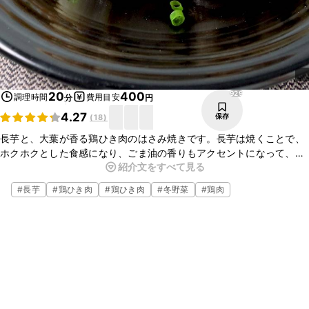
929
20
400
調理時間
費用目安
分
円
4.27
保存
(
18
)
長芋と、大葉が香る鶏ひき肉のはさみ焼きです。長芋は焼くことで、
ホクホクとした食感になり、ごま油の香りもアクセントになって、香
紹介文をすべて見る
りと歯応えが楽しめる一品です。簡単にささっと作れるので、是非一
度お試しください。
#
長芋
#
鶏ひき肉
#
鶏ひき肉
#
冬野菜
#
鶏肉