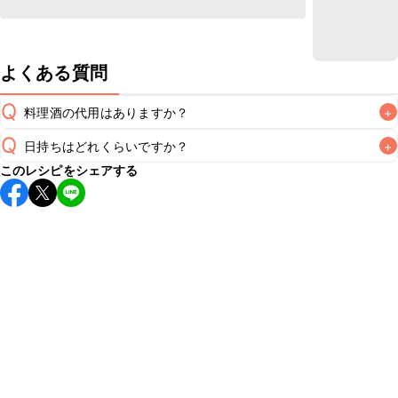
よくある質問
Q
料理酒の代用はありますか？
+
Q
日持ちはどれくらいですか？
+
A
このレシピをシェアする
保存期間は冷蔵で翌日中が目安です。なるべくお早めにお召
し上がりください。

A
※日持ちは目安です。
こちら
の注意事項をご確認の上、正し